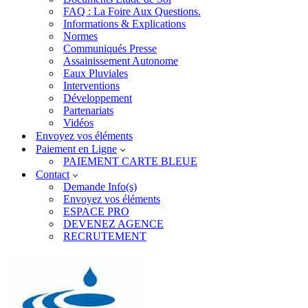
FAQ : La Foire Aux Questions.
Informations & Explications
Normes
Communiqués Presse
Assainissement Autonome
Eaux Pluviales
Interventions
Développement
Partenariats
Vidéos
Envoyez vos éléments
Paiement en Ligne
PAIEMENT CARTE BLEUE
Contact
Demande Info(s)
Envoyez vos éléments
ESPACE PRO
DEVENEZ AGENCE
RECRUTEMENT