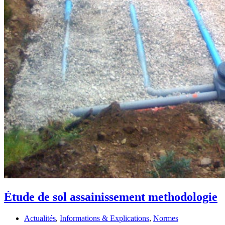
Étude de sol assainissement methodologie
Actualités
,
Informations & Explications
,
Normes