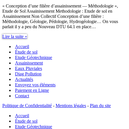
« Conception d’une filière d’assainissement — Méthodologie »,
Etude de Sol Assainissement Methodologie : Etude de sol en
Assainissement Non Collectif Conception d’une filière :
Méthodologie, Géologie, Pédologie, Hydrogéologie… On vous
parlait il y a peu du Nouveau DTU 64.1 en place…
Étude
Lire la suite »
de
Accueil
sol
assainissement
Étude de sol
methodologie
Etude Géotechnique
Assainissement
Eaux Pluviales
Diag Pollution
Actualités
Envoyez vos éléments
Paiement en Ligne
Contact
Politique de Confidentialité
-
Mentions légales
-
Plan du site
Accueil
Étude de sol
Etude Géotechnique