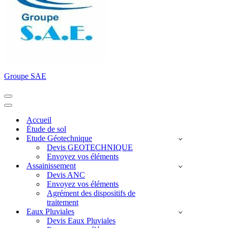
Groupe SAE
Menu
de
Menu
navigation
de
Accueil
navigation
Étude de sol
Etude Géotechnique
Devis GEOTECHNIQUE
Envoyez vos éléments
Assainissement
Devis ANC
Envoyez vos éléments
Agrément des dispositifs de
traitement
Eaux Pluviales
Devis Eaux Pluviales