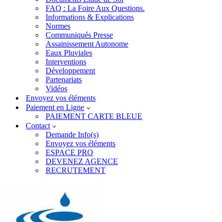
FAQ : La Foire Aux Questions.
Informations & Explications
Normes
Communiqués Presse
Assainissement Autonome
Eaux Pluviales
Interventions
Développement
Partenariats
Vidéos
Envoyez vos éléments
Paiement en Ligne
PAIEMENT CARTE BLEUE
Contact
Demande Info(s)
Envoyez vos éléments
ESPACE PRO
DEVENEZ AGENCE
RECRUTEMENT