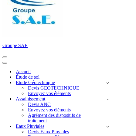
Groupe SAE
Menu
de
Menu
navigation
de
Accueil
navigation
Étude de sol
Etude Géotechnique
Devis GEOTECHNIQUE
Envoyez vos éléments
Assainissement
Devis ANC
Envoyez vos éléments
Agrément des dispositifs de
traitement
Eaux Pluviales
Devis Eaux Pluviales