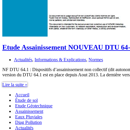
Etude Assainissement NOUVEAU DTU 64
Actualités
,
Informations & Explications
,
Normes
NF DTU 64.1 : Dispositifs d’assainissement non collectif (dit auto
version du DTU 64.1 est en place depuis Aout 2013. La dernière ver
Etude
Lire la suite »
Assainissement
Accueil
NOUVEAU
DTU
Étude de sol
64-
Etude Géotechnique
1
Assainissement
Eaux Pluviales
Diag Pollution
Actualités