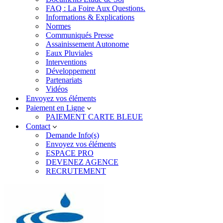
FAQ : La Foire Aux Questions.
Informations & Explications
Normes
Communiqués Presse
Assainissement Autonome
Eaux Pluviales
Interventions
Développement
Partenariats
Vidéos
Envoyez vos éléments
Paiement en Ligne
PAIEMENT CARTE BLEUE
Contact
Demande Info(s)
Envoyez vos éléments
ESPACE PRO
DEVENEZ AGENCE
RECRUTEMENT