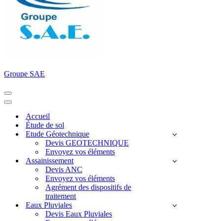
Groupe SAE
Menu
de
Menu
navigation
de
Accueil
navigation
Étude de sol
Etude Géotechnique
Devis GEOTECHNIQUE
Envoyez vos éléments
Assainissement
Devis ANC
Envoyez vos éléments
Agrément des dispositifs de
traitement
Eaux Pluviales
Devis Eaux Pluviales