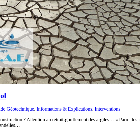
ol
ude Géotechnique
,
Informations & Explications
,
Interventions
construction ? Attention au retrait-gonflement des argiles… « Parmi les
tentielles…