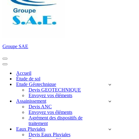
Groupe SAE
Menu
de
Menu
navigation
de
Accueil
navigation
Étude de sol
Etude Géotechnique
Devis GEOTECHNIQUE
Envoyez vos éléments
Assainissement
Devis ANC
Envoyez vos éléments
Agrément des dispositifs de
traitement
Eaux Pluviales
Devis Eaux Pluviales