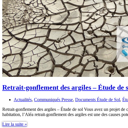
Retrait-gonflement des argiles – Étude de s
Actualités
,
Communiqués Presse
,
Documents Étude de Sol
,
Ét
Retrait-gonflement des argiles – Étude de sol Vous avez un projet de 
habitation, l’Aléa retrait-gonflement des argiles est une des causes po
Retrait-
Lire la suite »