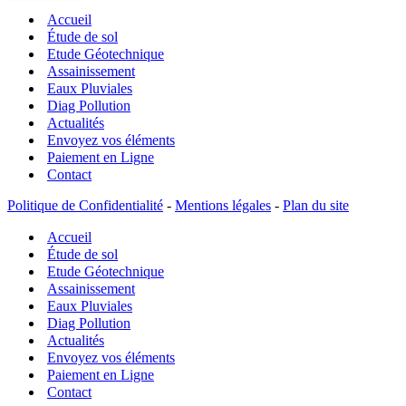
gonflement
Accueil
des
argiles
Étude de sol
–
Etude Géotechnique
Étude
Assainissement
de
Eaux Pluviales
sol
Diag Pollution
Actualités
Envoyez vos éléments
Paiement en Ligne
Contact
Politique de Confidentialité
-
Mentions légales
-
Plan du site
Accueil
Étude de sol
Etude Géotechnique
Assainissement
Eaux Pluviales
Diag Pollution
Actualités
Envoyez vos éléments
Paiement en Ligne
Contact