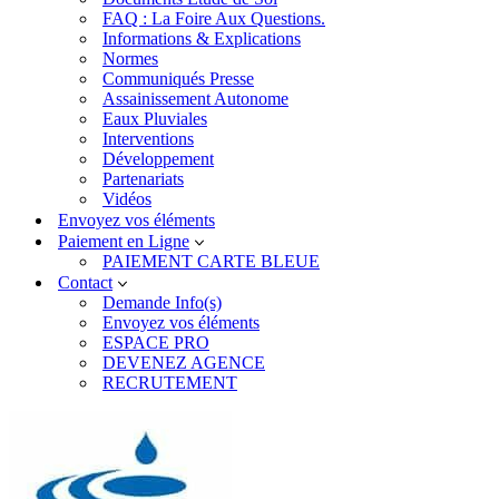
FAQ : La Foire Aux Questions.
Informations & Explications
Normes
Communiqués Presse
Assainissement Autonome
Eaux Pluviales
Interventions
Développement
Partenariats
Vidéos
Envoyez vos éléments
Paiement en Ligne
PAIEMENT CARTE BLEUE
Contact
Demande Info(s)
Envoyez vos éléments
ESPACE PRO
DEVENEZ AGENCE
RECRUTEMENT