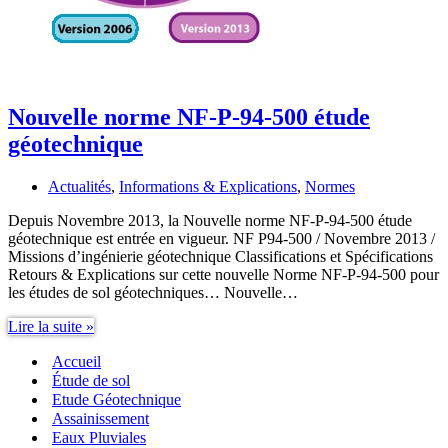
Nouvelle norme NF-P-94-500 étude
géotechnique
Actualités
,
Informations & Explications
,
Normes
Depuis Novembre 2013, la Nouvelle norme NF-P-94-500 étude
géotechnique est entrée en vigueur. NF P94-500 / Novembre 2013 /
Missions d’ingénierie géotechnique Classifications et Spécifications
Retours & Explications sur cette nouvelle Norme NF-P-94-500 pour
les études de sol géotechniques… Nouvelle…
Nouvelle
Lire la suite »
norme
Accueil
NF-
P-
Étude de sol
94-
Etude Géotechnique
500
Assainissement
étude
Eaux Pluviales