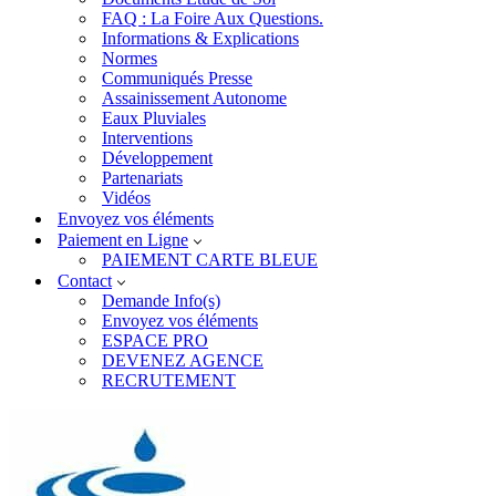
FAQ : La Foire Aux Questions.
Informations & Explications
Normes
Communiqués Presse
Assainissement Autonome
Eaux Pluviales
Interventions
Développement
Partenariats
Vidéos
Envoyez vos éléments
Paiement en Ligne
PAIEMENT CARTE BLEUE
Contact
Demande Info(s)
Envoyez vos éléments
ESPACE PRO
DEVENEZ AGENCE
RECRUTEMENT