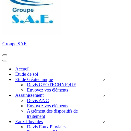
Groupe SAE
Menu
de
Menu
navigation
de
Accueil
navigation
Étude de sol
Etude Géotechnique
Devis GEOTECHNIQUE
Envoyez vos éléments
Assainissement
Devis ANC
Envoyez vos éléments
Agrément des dispositifs de
traitement
Eaux Pluviales
Devis Eaux Pluviales