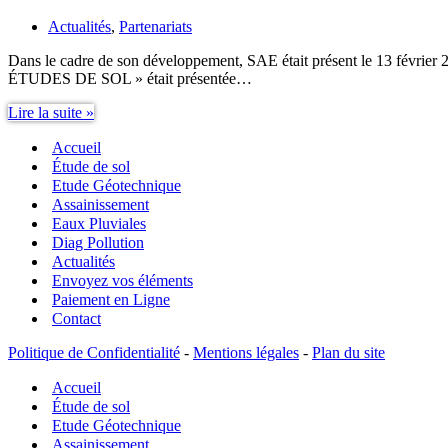
Actualités
,
Partenariats
Dans le cadre de son développement, SAE était présent le 13 février
ÉTUDES DE SOL » était présentée…
Partenariat
Lire la suite »
Étude
Accueil
de
Sol,
Étude de sol
CAPEB
Etude Géotechnique
66
Assainissement
SAE
Eaux Pluviales
Diag Pollution
Actualités
Envoyez vos éléments
Paiement en Ligne
Contact
Politique de Confidentialité
-
Mentions légales
-
Plan du site
Accueil
Étude de sol
Etude Géotechnique
Assainissement