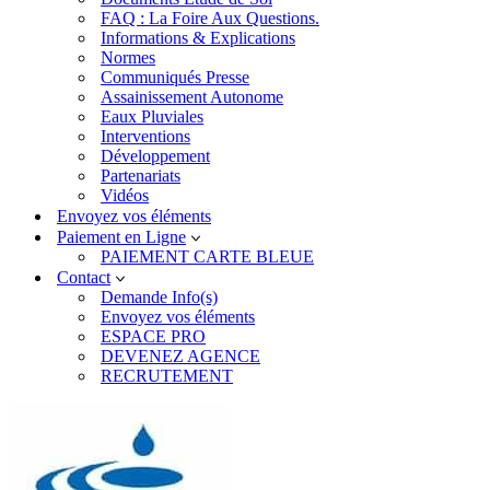
FAQ : La Foire Aux Questions.
Informations & Explications
Normes
Communiqués Presse
Assainissement Autonome
Eaux Pluviales
Interventions
Développement
Partenariats
Vidéos
Envoyez vos éléments
Paiement en Ligne
PAIEMENT CARTE BLEUE
Contact
Demande Info(s)
Envoyez vos éléments
ESPACE PRO
DEVENEZ AGENCE
RECRUTEMENT