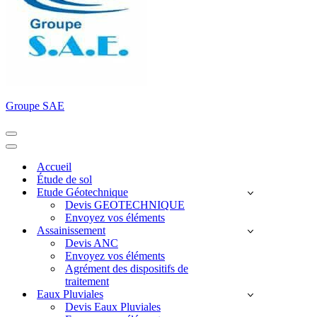
Groupe SAE
Menu
de
Menu
navigation
de
Accueil
navigation
Étude de sol
Etude Géotechnique
Devis GEOTECHNIQUE
Envoyez vos éléments
Assainissement
Devis ANC
Envoyez vos éléments
Agrément des dispositifs de
traitement
Eaux Pluviales
Devis Eaux Pluviales