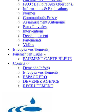
FAQ : La Foire Aux Questions.
Informations & Explications
Normes
Communiqués Presse
Assainissement Autonome
Eaux Pluviales
Interventions
Développement
Partenariats
Vidéos
Envoyez vos éléments
Paiement en Ligne
PAIEMENT CARTE BLEUE
Contact
Demande Info(s)
Envoyez vos éléments
ESPACE PRO
DEVENEZ AGENCE
RECRUTEMENT