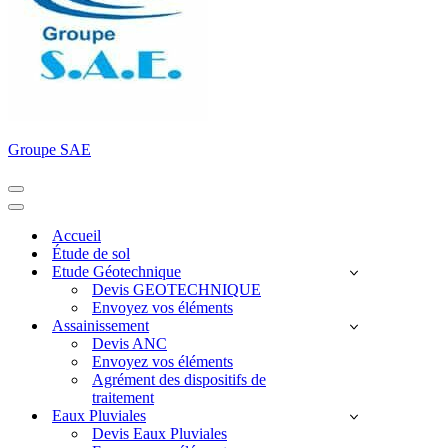
Groupe SAE
Menu
de
Menu
navigation
de
Accueil
navigation
Étude de sol
Etude Géotechnique
Devis GEOTECHNIQUE
Envoyez vos éléments
Assainissement
Devis ANC
Envoyez vos éléments
Agrément des dispositifs de
traitement
Eaux Pluviales
Devis Eaux Pluviales