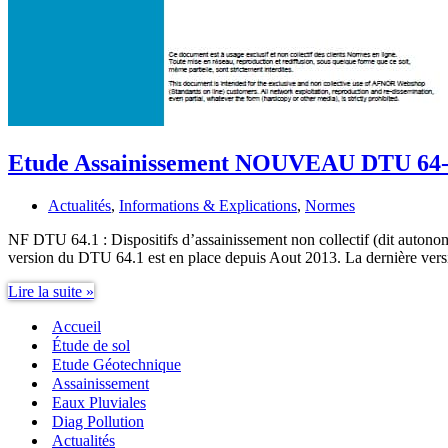
Etude Assainissement NOUVEAU DTU 64
Actualités
,
Informations & Explications
,
Normes
NF DTU 64.1 : Dispositifs d’assainissement non collectif (dit auto
version du DTU 64.1 est en place depuis Aout 2013. La dernière ver
Etude
Lire la suite »
Assainissement
Accueil
NOUVEAU
DTU
Étude de sol
64-
Etude Géotechnique
1
Assainissement
Eaux Pluviales
Diag Pollution
Actualités