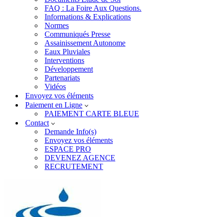
FAQ : La Foire Aux Questions.
Informations & Explications
Normes
Communiqués Presse
Assainissement Autonome
Eaux Pluviales
Interventions
Développement
Partenariats
Vidéos
Envoyez vos éléments
Paiement en Ligne
PAIEMENT CARTE BLEUE
Contact
Demande Info(s)
Envoyez vos éléments
ESPACE PRO
DEVENEZ AGENCE
RECRUTEMENT