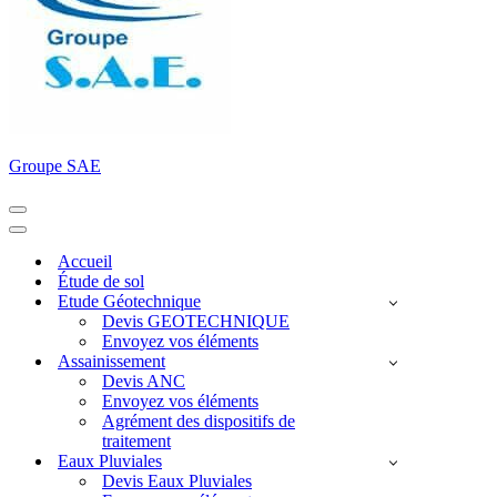
Groupe SAE
Menu
de
Menu
navigation
de
Accueil
navigation
Étude de sol
Etude Géotechnique
Devis GEOTECHNIQUE
Envoyez vos éléments
Assainissement
Devis ANC
Envoyez vos éléments
Agrément des dispositifs de
traitement
Eaux Pluviales
Devis Eaux Pluviales