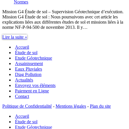
Normes
Mission G4 Étude de sol – Supervision Géotechnique d’exécution.
Mission G4 Étude de sol : Nous poursuivons avec cet article les
explications liées aux différentes études de sol et missions liées à la
norme NF-P-94-500 de novembre 2013. Il y…
Mission
Lire la suite »
G4
Accueil
Étude
de
Étude de sol
sol
Etude Géotechnique
–
Assainissement
Supervision
Eaux Pluviales
Géotechnique
Diag Pollution
d’exécution
Actualités
Envoyez vos éléments
Paiement en Ligne
Contact
Politique de Confidentialité
-
Mentions légales
-
Plan du site
Accueil
Étude de sol
Etude Géotechnique