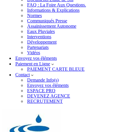
FAQ : La Foire Aux Questions.
Informations & Explications
Normes
Communiqués Presse
Assainissement Autonome
Eaux Pluviales
Interventions
Développement
Partenariats
Vidéos
Envoyez vos éléments
Paiement en Ligne
PAIEMENT CARTE BLEUE
Contact
Demande Info(s)
Envoyez vos éléments
ESPACE PRO
DEVENEZ AGENCE
RECRUTEMENT