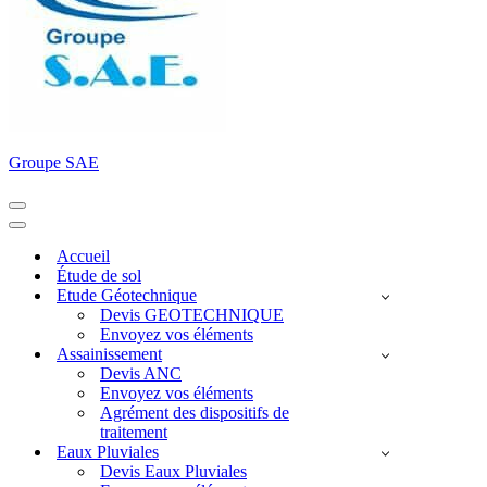
Groupe SAE
Menu
de
Menu
navigation
de
Accueil
navigation
Étude de sol
Etude Géotechnique
Devis GEOTECHNIQUE
Envoyez vos éléments
Assainissement
Devis ANC
Envoyez vos éléments
Agrément des dispositifs de
traitement
Eaux Pluviales
Devis Eaux Pluviales