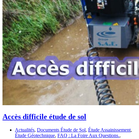
Accès difficile étude de sol
Actualités
,
Documents Étude de Sol
,
Étude Assainissement
,
Étude Géotechnique
,
FAQ : La Foire Aux Questions.
,