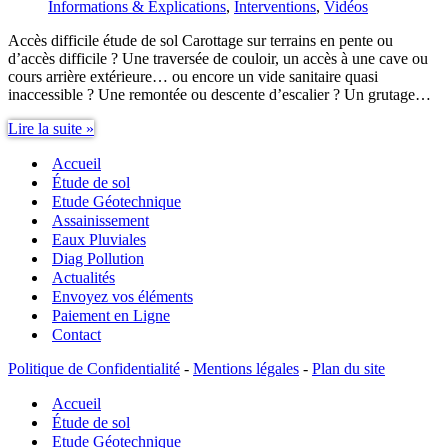
Informations & Explications
,
Interventions
,
Vidéos
Accès difficile étude de sol Carottage sur terrains en pente ou
d’accès difficile ? Une traversée de couloir, un accès à une cave ou
cours arrière extérieure… ou encore un vide sanitaire quasi
inaccessible ? Une remontée ou descente d’escalier ? Un grutage…
Accès
Lire la suite »
difficile
Accueil
étude
de
Étude de sol
sol
Etude Géotechnique
Assainissement
Eaux Pluviales
Diag Pollution
Actualités
Envoyez vos éléments
Paiement en Ligne
Contact
Politique de Confidentialité
-
Mentions légales
-
Plan du site
Accueil
Étude de sol
Etude Géotechnique