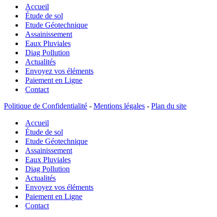
Accueil
ES
–
Étude de sol
G1
Etude Géotechnique
PGC
Assainissement
–
Eaux Pluviales
Etudes
Diag Pollution
géotechniques
Actualités
préalables
Envoyez vos éléments
Paiement en Ligne
Contact
Politique de Confidentialité
-
Mentions légales
-
Plan du site
Accueil
Étude de sol
Etude Géotechnique
Assainissement
Eaux Pluviales
Diag Pollution
Actualités
Envoyez vos éléments
Paiement en Ligne
Contact