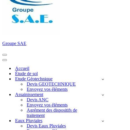
Groupe SAE
Menu
de
Menu
navigation
de
Accueil
navigation
Étude de sol
Etude Géotechnique
Devis GEOTECHNIQUE
Envoyez vos éléments
Assainissement
Devis ANC
Envoyez vos éléments
Agrément des dispositifs de
traitement
Eaux Pluviales
Devis Eaux Pluviales