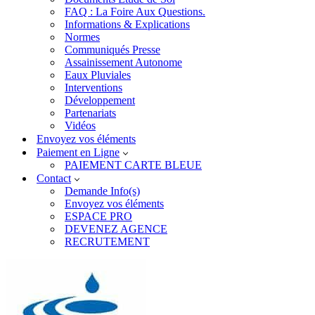
FAQ : La Foire Aux Questions.
Informations & Explications
Normes
Communiqués Presse
Assainissement Autonome
Eaux Pluviales
Interventions
Développement
Partenariats
Vidéos
Envoyez vos éléments
Paiement en Ligne
PAIEMENT CARTE BLEUE
Contact
Demande Info(s)
Envoyez vos éléments
ESPACE PRO
DEVENEZ AGENCE
RECRUTEMENT