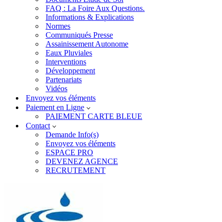
FAQ : La Foire Aux Questions.
Informations & Explications
Normes
Communiqués Presse
Assainissement Autonome
Eaux Pluviales
Interventions
Développement
Partenariats
Vidéos
Envoyez vos éléments
Paiement en Ligne
PAIEMENT CARTE BLEUE
Contact
Demande Info(s)
Envoyez vos éléments
ESPACE PRO
DEVENEZ AGENCE
RECRUTEMENT