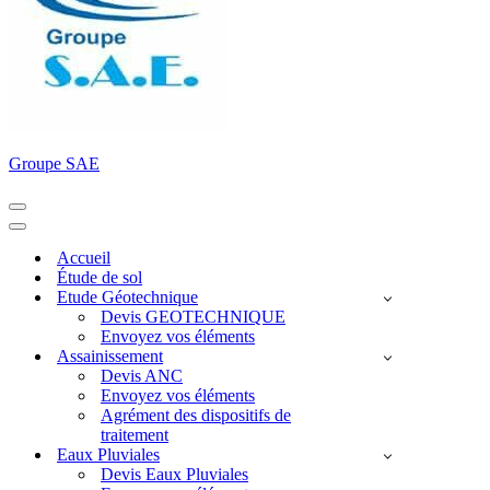
Groupe SAE
Menu
de
Menu
navigation
de
Accueil
navigation
Étude de sol
Etude Géotechnique
Devis GEOTECHNIQUE
Envoyez vos éléments
Assainissement
Devis ANC
Envoyez vos éléments
Agrément des dispositifs de
traitement
Eaux Pluviales
Devis Eaux Pluviales