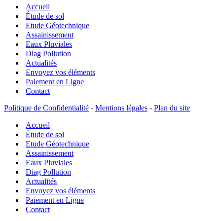
Accueil
ES
–
Étude de sol
G1
Etude Géotechnique
PGC
Assainissement
–
Eaux Pluviales
Etudes
Diag Pollution
géotechniques
Actualités
préalables
Envoyez vos éléments
Paiement en Ligne
Contact
Politique de Confidentialité
-
Mentions légales
-
Plan du site
Accueil
Étude de sol
Etude Géotechnique
Assainissement
Eaux Pluviales
Diag Pollution
Actualités
Envoyez vos éléments
Paiement en Ligne
Contact