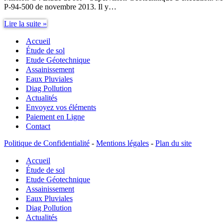
P-94-500 de novembre 2013. Il y…
Mission
Lire la suite »
G4
Accueil
Étude
de
Étude de sol
sol
Etude Géotechnique
–
Assainissement
Supervision
Eaux Pluviales
Géotechnique
Diag Pollution
d’exécution
Actualités
Envoyez vos éléments
Paiement en Ligne
Contact
Politique de Confidentialité
-
Mentions légales
-
Plan du site
Accueil
Étude de sol
Etude Géotechnique
Assainissement
Eaux Pluviales
Diag Pollution
Actualités