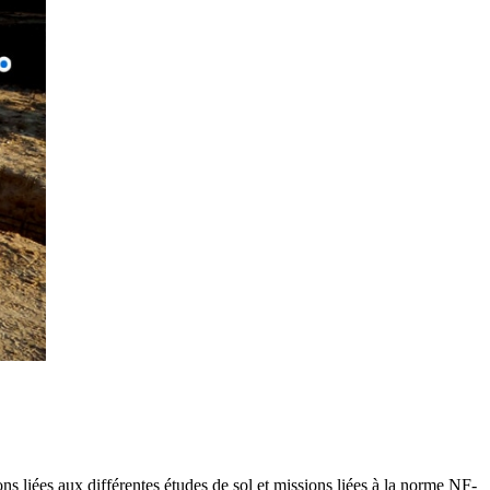
 liées aux différentes études de sol et missions liées à la norme NF-