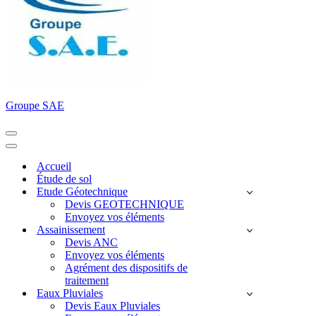
Groupe SAE
Menu
de
Menu
navigation
de
Accueil
navigation
Étude de sol
Etude Géotechnique
Devis GEOTECHNIQUE
Envoyez vos éléments
Assainissement
Devis ANC
Envoyez vos éléments
Agrément des dispositifs de
traitement
Eaux Pluviales
Devis Eaux Pluviales