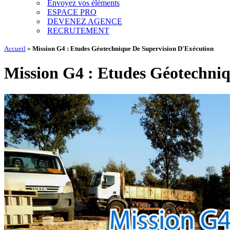
Envoyez vos éléments
ESPACE PRO
DEVENEZ AGENCE
RECRUTEMENT
Accueil
»
Mission G4 : Etudes Géotechnique De Supervision D'Exécution
Mission G4 : Etudes Géotechni