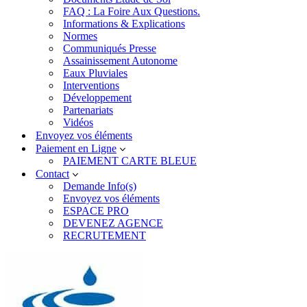
FAQ : La Foire Aux Questions.
Informations & Explications
Normes
Communiqués Presse
Assainissement Autonome
Eaux Pluviales
Interventions
Développement
Partenariats
Vidéos
Envoyez vos éléments
Paiement en Ligne
PAIEMENT CARTE BLEUE
Contact
Demande Info(s)
Envoyez vos éléments
ESPACE PRO
DEVENEZ AGENCE
RECRUTEMENT