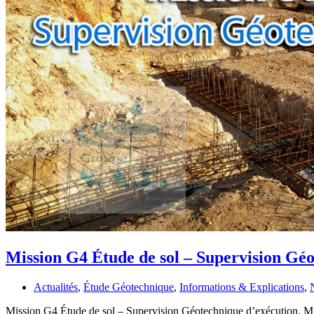
Mission G4 Étude de sol – Supervision Gé
Actualités
,
Étude Géotechnique
,
Informations & Explications
,
Mission G4 Étude de sol – Supervision Géotechnique d’exécution. Missi