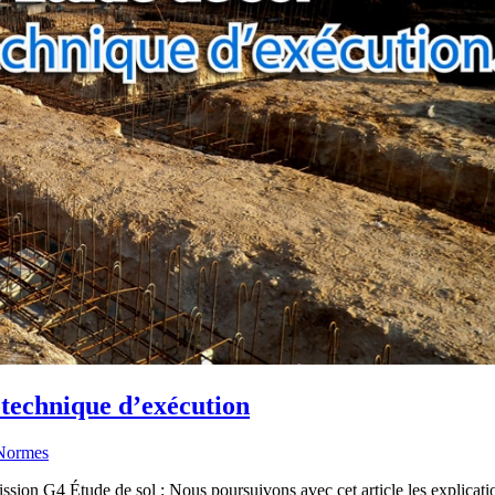
otechnique d’exécution
Normes
on G4 Étude de sol : Nous poursuivons avec cet article les explications