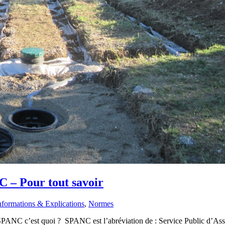
C – Pour tout savoir
nformations & Explications
,
Normes
PANC c’est quoi ? SPANC est l’abréviation de : Service Public d’Assai