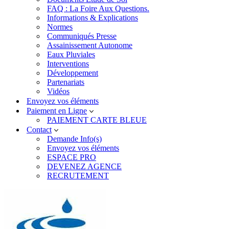
FAQ : La Foire Aux Questions.
Informations & Explications
Normes
Communiqués Presse
Assainissement Autonome
Eaux Pluviales
Interventions
Développement
Partenariats
Vidéos
Envoyez vos éléments
Paiement en Ligne
PAIEMENT CARTE BLEUE
Contact
Demande Info(s)
Envoyez vos éléments
ESPACE PRO
DEVENEZ AGENCE
RECRUTEMENT