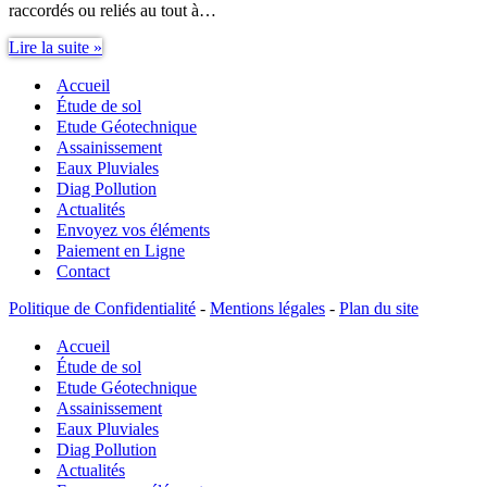
raccordés ou reliés au tout à…
Le
Lire la suite »
SPANC
Accueil
:
son
Étude de sol
rôle,
Etude Géotechnique
et
Assainissement
ses
Eaux Pluviales
missions
Diag Pollution
en
Actualités
ANC
Envoyez vos éléments
–
Paiement en Ligne
Pour
Contact
tout
savoir
Politique de Confidentialité
-
Mentions légales
-
Plan du site
Accueil
Étude de sol
Etude Géotechnique
Assainissement
Eaux Pluviales
Diag Pollution
Actualités