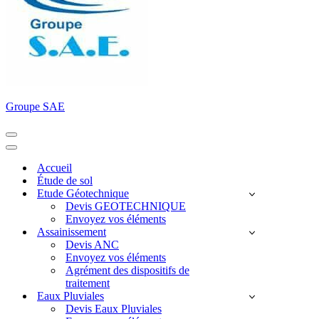
Groupe SAE
Menu
de
Menu
navigation
de
Accueil
navigation
Étude de sol
Etude Géotechnique
Devis GEOTECHNIQUE
Envoyez vos éléments
Assainissement
Devis ANC
Envoyez vos éléments
Agrément des dispositifs de
traitement
Eaux Pluviales
Devis Eaux Pluviales