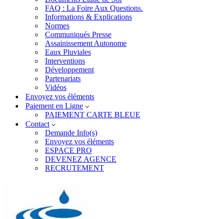
FAQ : La Foire Aux Questions.
Informations & Explications
Normes
Communiqués Presse
Assainissement Autonome
Eaux Pluviales
Interventions
Développement
Partenariats
Vidéos
Envoyez vos éléments
Paiement en Ligne
PAIEMENT CARTE BLEUE
Contact
Demande Info(s)
Envoyez vos éléments
ESPACE PRO
DEVENEZ AGENCE
RECRUTEMENT