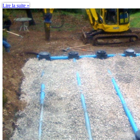
Bassins
Lire la suite »
Orage
Rétention
Parcelle
Stockage