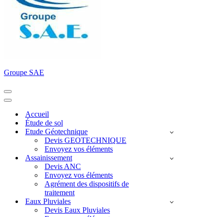
Groupe SAE
Menu
de
Menu
navigation
de
Accueil
navigation
Étude de sol
Etude Géotechnique
Devis GEOTECHNIQUE
Envoyez vos éléments
Assainissement
Devis ANC
Envoyez vos éléments
Agrément des dispositifs de
traitement
Eaux Pluviales
Devis Eaux Pluviales