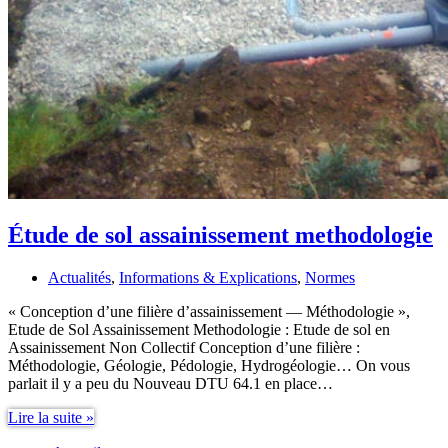
Étude de sol assainissement methodologie
Actualités
,
Informations & Explications
,
Normes
« Conception d’une filière d’assainissement — Méthodologie »,
Etude de Sol Assainissement Methodologie : Etude de sol en
Assainissement Non Collectif Conception d’une filière :
Méthodologie, Géologie, Pédologie, Hydrogéologie… On vous
parlait il y a peu du Nouveau DTU 64.1 en place…
Étude
Lire la suite »
de