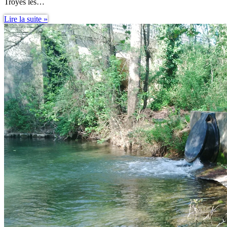
Troyes les…
Assainissement
Lire la suite »
Non
Collectif
Guide
IFAA