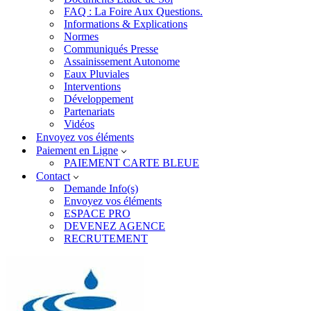
FAQ : La Foire Aux Questions.
Informations & Explications
Normes
Communiqués Presse
Assainissement Autonome
Eaux Pluviales
Interventions
Développement
Partenariats
Vidéos
Envoyez vos éléments
Paiement en Ligne
PAIEMENT CARTE BLEUE
Contact
Demande Info(s)
Envoyez vos éléments
ESPACE PRO
DEVENEZ AGENCE
RECRUTEMENT