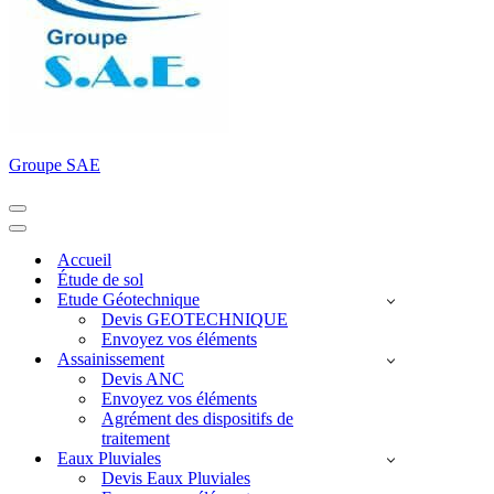
Groupe SAE
Menu
de
Menu
navigation
de
Accueil
navigation
Étude de sol
Etude Géotechnique
Devis GEOTECHNIQUE
Envoyez vos éléments
Assainissement
Devis ANC
Envoyez vos éléments
Agrément des dispositifs de
traitement
Eaux Pluviales
Devis Eaux Pluviales