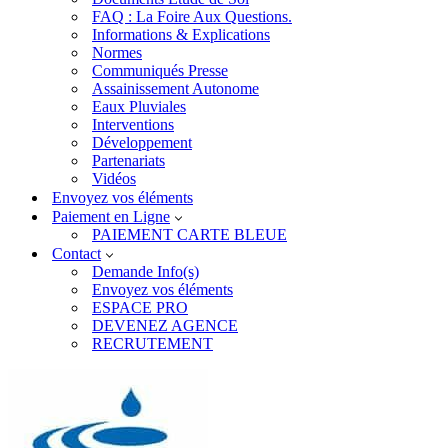
FAQ : La Foire Aux Questions.
Informations & Explications
Normes
Communiqués Presse
Assainissement Autonome
Eaux Pluviales
Interventions
Développement
Partenariats
Vidéos
Envoyez vos éléments
Paiement en Ligne
PAIEMENT CARTE BLEUE
Contact
Demande Info(s)
Envoyez vos éléments
ESPACE PRO
DEVENEZ AGENCE
RECRUTEMENT