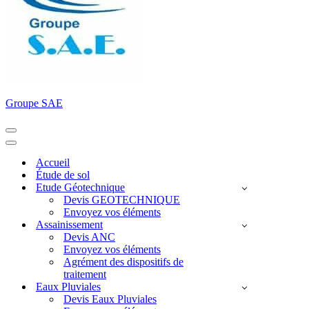
Groupe SAE
Menu
de
Menu
navigation
de
Accueil
navigation
Étude de sol
Etude Géotechnique
Devis GEOTECHNIQUE
Envoyez vos éléments
Assainissement
Devis ANC
Envoyez vos éléments
Agrément des dispositifs de
traitement
Eaux Pluviales
Devis Eaux Pluviales