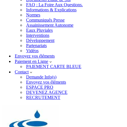
FAQ : La Foire Aux Questions.
Informations & Explications
Normes
Communiqués Presse
Assainissement Autonome
Eaux Pluviales
Interventions
Développement
Partenariats
Vidéos
Envoyez vos éléments
Paiement en Ligne
PAIEMENT CARTE BLEUE
Contact
Demande Info(s)
Envoyez vos éléments
ESPACE PRO
DEVENEZ AGENCE
RECRUTEMENT