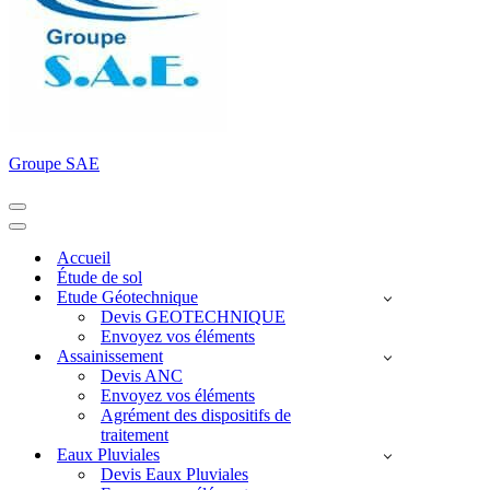
Groupe SAE
Menu
de
Menu
navigation
de
Accueil
navigation
Étude de sol
Etude Géotechnique
Devis GEOTECHNIQUE
Envoyez vos éléments
Assainissement
Devis ANC
Envoyez vos éléments
Agrément des dispositifs de
traitement
Eaux Pluviales
Devis Eaux Pluviales