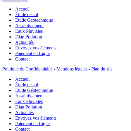
Maison
Accueil
Bois
:
Étude de sol
étude
Etude Géotechnique
de
Assainissement
sol
Eaux Pluviales
?
Diag Pollution
Actualités
Envoyez vos éléments
Paiement en Ligne
Contact
Politique de Confidentialité
-
Mentions légales
-
Plan du site
Accueil
Étude de sol
Etude Géotechnique
Assainissement
Eaux Pluviales
Diag Pollution
Actualités
Envoyez vos éléments
Paiement en Ligne
Contact