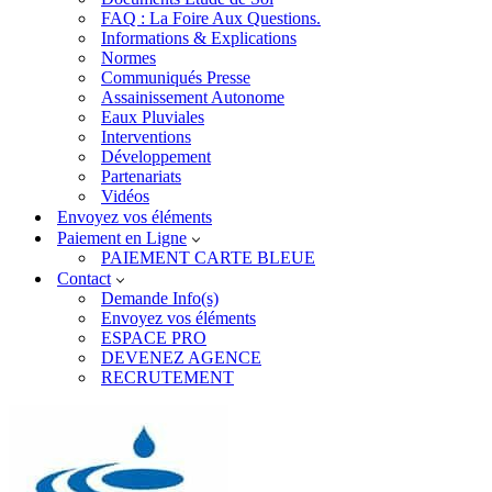
FAQ : La Foire Aux Questions.
Informations & Explications
Normes
Communiqués Presse
Assainissement Autonome
Eaux Pluviales
Interventions
Développement
Partenariats
Vidéos
Envoyez vos éléments
Paiement en Ligne
PAIEMENT CARTE BLEUE
Contact
Demande Info(s)
Envoyez vos éléments
ESPACE PRO
DEVENEZ AGENCE
RECRUTEMENT