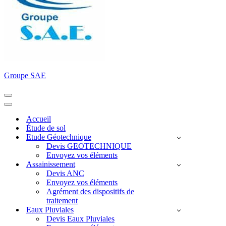
Groupe SAE
Menu
de
Menu
navigation
de
Accueil
navigation
Étude de sol
Etude Géotechnique
Devis GEOTECHNIQUE
Envoyez vos éléments
Assainissement
Devis ANC
Envoyez vos éléments
Agrément des dispositifs de
traitement
Eaux Pluviales
Devis Eaux Pluviales