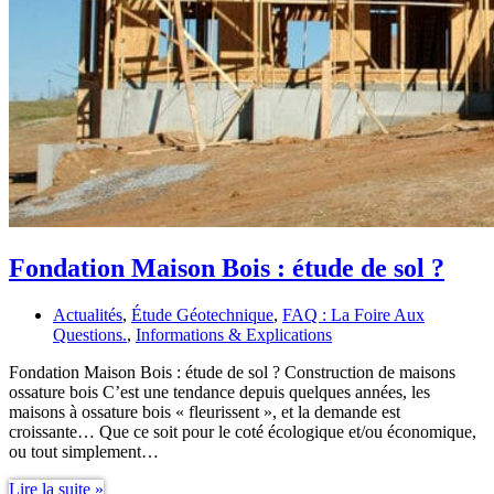
Fondation Maison Bois : étude de sol ?
Actualités
,
Étude Géotechnique
,
FAQ : La Foire Aux
Questions.
,
Informations & Explications
Fondation Maison Bois : étude de sol ? Construction de maisons
ossature bois C’est une tendance depuis quelques années, les
maisons à ossature bois « fleurissent », et la demande est
croissante… Que ce soit pour le coté écologique et/ou économique,
ou tout simplement…
Fondation
Lire la suite »