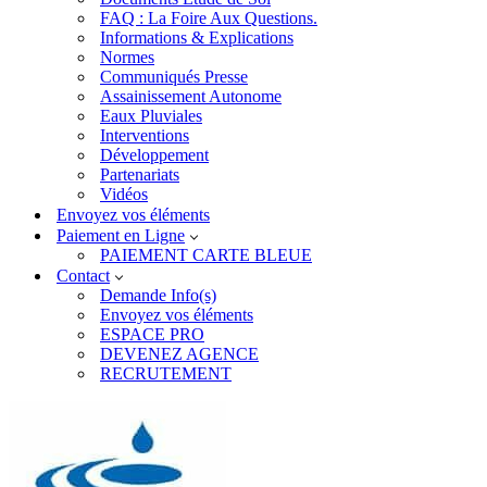
FAQ : La Foire Aux Questions.
Informations & Explications
Normes
Communiqués Presse
Assainissement Autonome
Eaux Pluviales
Interventions
Développement
Partenariats
Vidéos
Envoyez vos éléments
Paiement en Ligne
PAIEMENT CARTE BLEUE
Contact
Demande Info(s)
Envoyez vos éléments
ESPACE PRO
DEVENEZ AGENCE
RECRUTEMENT