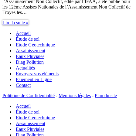
l’Assainissement Non Collectif, édité par l’IFAA, a été publié pour
les 12ème Assises Nationales de l’Assainissement Non Collectif de
Troyes les…
Assainissement
Lire la suite »
Non
Accueil
Collectif
Guide
Étude de sol
IFAA
Etude Géotechnique
Assainissement
Eaux Pluviales
Diag Pollution
Actualités
Envoyez vos éléments
Paiement en Ligne
Contact
Politique de Confidentialité
-
Mentions légales
-
Plan du site
Accueil
Étude de sol
Etude Géotechnique
Assainissement
Eaux Pluviales
Diag Pollution