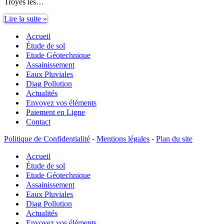
Troyes les…
Assainissement
Lire la suite »
Non
Accueil
Collectif
Guide
Étude de sol
IFAA
Etude Géotechnique
Assainissement
Eaux Pluviales
Diag Pollution
Actualités
Envoyez vos éléments
Paiement en Ligne
Contact
Politique de Confidentialité
-
Mentions légales
-
Plan du site
Accueil
Étude de sol
Etude Géotechnique
Assainissement
Eaux Pluviales
Diag Pollution
Actualités
Envoyez vos éléments