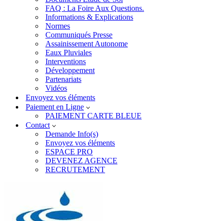
FAQ : La Foire Aux Questions.
Informations & Explications
Normes
Communiqués Presse
Assainissement Autonome
Eaux Pluviales
Interventions
Développement
Partenariats
Vidéos
Envoyez vos éléments
Paiement en Ligne
PAIEMENT CARTE BLEUE
Contact
Demande Info(s)
Envoyez vos éléments
ESPACE PRO
DEVENEZ AGENCE
RECRUTEMENT