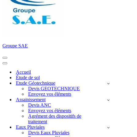
Groupe SAE
Menu
de
Menu
navigation
de
Accueil
navigation
Étude de sol
Etude Géotechnique
Devis GEOTECHNIQUE
Envoyez vos éléments
Assainissement
Devis ANC
Envoyez vos éléments
Agrément des dispositifs de
traitement
Eaux Pluviales
Devis Eaux Pluviales