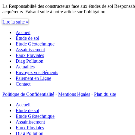
La Responsabilité des constructeurs face aux études de sol Responsabil
acquéreurs. Faisant suite à notre article sur l’obligation…
Responsabilité
Lire la suite »
Constructeurs
Accueil
étude
de
Étude de sol
sol
Etude Géotechnique
Assainissement
Eaux Pluviales
Diag Pollution
Actualités
Envoyez vos éléments
Paiement en Ligne
Contact
Politique de Confidentialité
-
Mentions légales
-
Plan du site
Accueil
Étude de sol
Etude Géotechnique
Assainissement
Eaux Pluviales
Diag Pollution