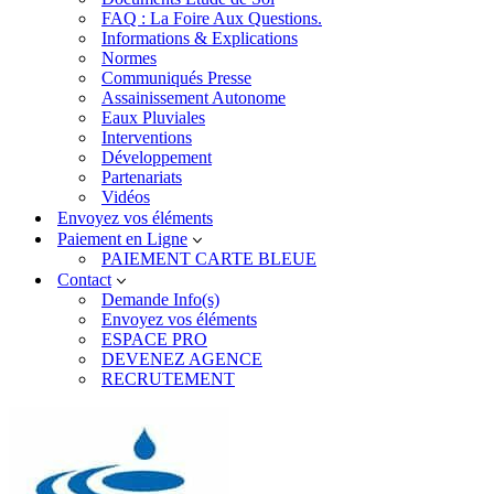
FAQ : La Foire Aux Questions.
Informations & Explications
Normes
Communiqués Presse
Assainissement Autonome
Eaux Pluviales
Interventions
Développement
Partenariats
Vidéos
Envoyez vos éléments
Paiement en Ligne
PAIEMENT CARTE BLEUE
Contact
Demande Info(s)
Envoyez vos éléments
ESPACE PRO
DEVENEZ AGENCE
RECRUTEMENT