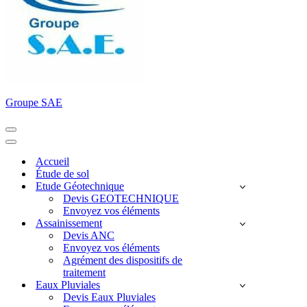
Groupe SAE
Menu
de
Menu
navigation
de
Accueil
navigation
Étude de sol
Etude Géotechnique
Devis GEOTECHNIQUE
Envoyez vos éléments
Assainissement
Devis ANC
Envoyez vos éléments
Agrément des dispositifs de
traitement
Eaux Pluviales
Devis Eaux Pluviales