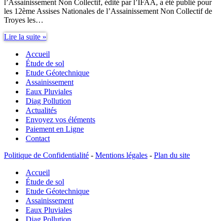
l’Assainissement Non Collectif, édité par l’IFAA, a été publié pour
les 12ème Assises Nationales de l’Assainissement Non Collectif de
Troyes les…
Assainissement
Lire la suite »
Non
Accueil
Collectif
Guide
Étude de sol
IFAA
Etude Géotechnique
Assainissement
Eaux Pluviales
Diag Pollution
Actualités
Envoyez vos éléments
Paiement en Ligne
Contact
Politique de Confidentialité
-
Mentions légales
-
Plan du site
Accueil
Étude de sol
Etude Géotechnique
Assainissement
Eaux Pluviales
Diag Pollution