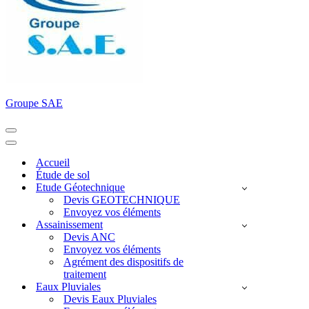
Groupe SAE
Menu
de
Menu
navigation
de
Accueil
navigation
Étude de sol
Etude Géotechnique
Devis GEOTECHNIQUE
Envoyez vos éléments
Assainissement
Devis ANC
Envoyez vos éléments
Agrément des dispositifs de
traitement
Eaux Pluviales
Devis Eaux Pluviales