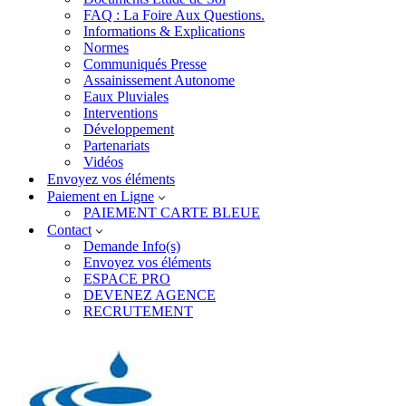
FAQ : La Foire Aux Questions.
Informations & Explications
Normes
Communiqués Presse
Assainissement Autonome
Eaux Pluviales
Interventions
Développement
Partenariats
Vidéos
Envoyez vos éléments
Paiement en Ligne
PAIEMENT CARTE BLEUE
Contact
Demande Info(s)
Envoyez vos éléments
ESPACE PRO
DEVENEZ AGENCE
RECRUTEMENT