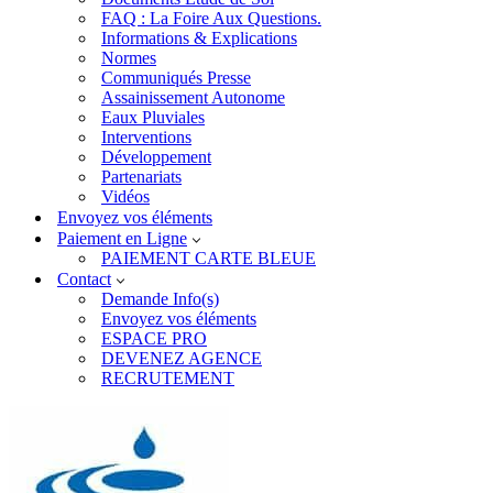
FAQ : La Foire Aux Questions.
Informations & Explications
Normes
Communiqués Presse
Assainissement Autonome
Eaux Pluviales
Interventions
Développement
Partenariats
Vidéos
Envoyez vos éléments
Paiement en Ligne
PAIEMENT CARTE BLEUE
Contact
Demande Info(s)
Envoyez vos éléments
ESPACE PRO
DEVENEZ AGENCE
RECRUTEMENT