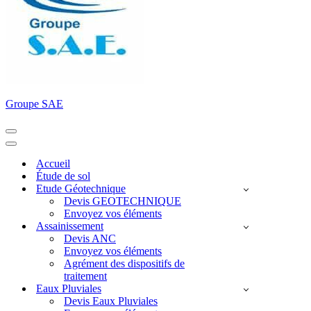
Groupe SAE
Menu
de
Menu
navigation
de
Accueil
navigation
Étude de sol
Etude Géotechnique
Devis GEOTECHNIQUE
Envoyez vos éléments
Assainissement
Devis ANC
Envoyez vos éléments
Agrément des dispositifs de
traitement
Eaux Pluviales
Devis Eaux Pluviales