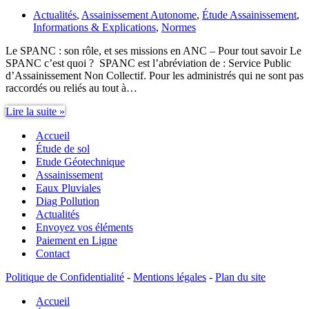
Actualités
,
Assainissement Autonome
,
Étude Assainissement
,
Informations & Explications
,
Normes
Le SPANC : son rôle, et ses missions en ANC – Pour tout savoir Le
SPANC c’est quoi ? SPANC est l’abréviation de : Service Public
d’Assainissement Non Collectif. Pour les administrés qui ne sont pas
raccordés ou reliés au tout à…
Le
Lire la suite »
SPANC
Accueil
:
son
Étude de sol
rôle,
Etude Géotechnique
et
Assainissement
ses
Eaux Pluviales
missions
Diag Pollution
en
Actualités
ANC
Envoyez vos éléments
–
Paiement en Ligne
Pour
Contact
tout
savoir
Politique de Confidentialité
-
Mentions légales
-
Plan du site
Accueil