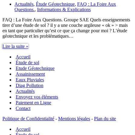
Actualités
,
Étude Géotechnique
,
FAQ : La Foire Aux
Questions.
,
Informations & Explications
FAQ : La Foire Aux Questions. Groupe SAE Quels enseignements
tirer d’une étude de sol ? il y a une couche argileuse « ok » > mais
en tant que particulier qu’est ce que ça change pour moi ? L’étude
géotechnique et les problématiques…
Quels
Lire la suite »
enseignements
Accueil
tirer
d’une
Étude de sol
étude
Etude Géotechnique
de
Assainissement
sol
Eaux Pluviales
?
Diag Pollution
Actualités
Envoyez vos éléments
Paiement en Ligne
Contact
Politique de Confidentialité
-
Mentions légales
-
Plan du site
Accueil
Étude de sol