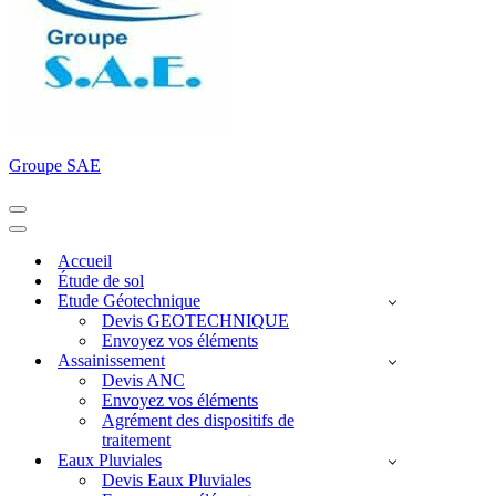
Groupe SAE
Menu
de
Menu
navigation
de
Accueil
navigation
Étude de sol
Etude Géotechnique
Devis GEOTECHNIQUE
Envoyez vos éléments
Assainissement
Devis ANC
Envoyez vos éléments
Agrément des dispositifs de
traitement
Eaux Pluviales
Devis Eaux Pluviales