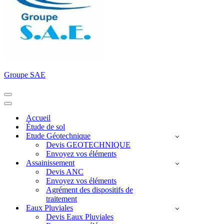
Groupe SAE
Menu
de
Menu
navigation
de
Accueil
navigation
Étude de sol
Etude Géotechnique
Devis GEOTECHNIQUE
Envoyez vos éléments
Assainissement
Devis ANC
Envoyez vos éléments
Agrément des dispositifs de
traitement
Eaux Pluviales
Devis Eaux Pluviales