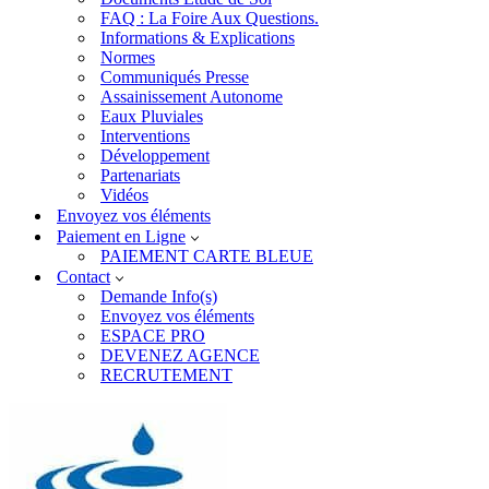
FAQ : La Foire Aux Questions.
Informations & Explications
Normes
Communiqués Presse
Assainissement Autonome
Eaux Pluviales
Interventions
Développement
Partenariats
Vidéos
Envoyez vos éléments
Paiement en Ligne
PAIEMENT CARTE BLEUE
Contact
Demande Info(s)
Envoyez vos éléments
ESPACE PRO
DEVENEZ AGENCE
RECRUTEMENT