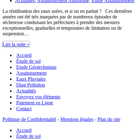
Actualités
,
Assainissement Autonome
,
Étude Assainissement
La réutilisation des eaux usées, et si on en parlait ? Ces dernières
années ont été très marquées par de nombreux épisodes de
sècheresse conduisant les préfectures à prendre des mesures
exceptionnelles, graduelles et temporaires de limitation ou de
suspension…
La
Lire la suite »
réutilisation
Accueil
des
eaux
Étude de sol
usées,
Etude Géotechnique
et
Assainissement
si
Eaux Pluviales
on
Diag Pollution
en
Actualités
parlait ?
Envoyez vos éléments
Paiement en Ligne
Contact
Politique de Confidentialité
-
Mentions légales
-
Plan du site
Accueil
Étude de sol