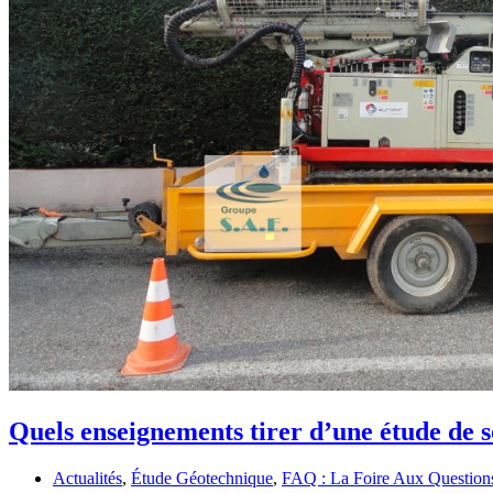
Quels enseignements tirer d’une étude de s
Actualités
,
Étude Géotechnique
,
FAQ : La Foire Aux Question