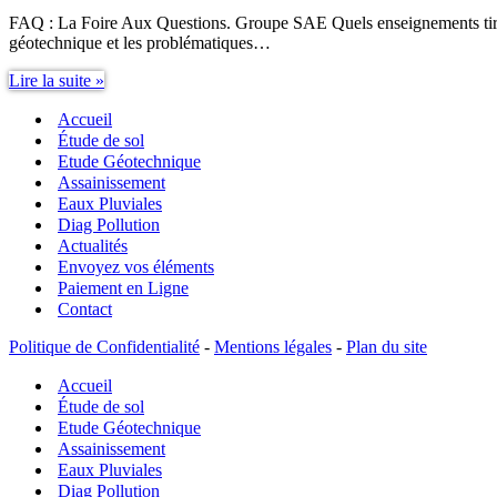
FAQ : La Foire Aux Questions. Groupe SAE Quels enseignements tirer d
géotechnique et les problématiques…
Quels
Lire la suite »
enseignements
Accueil
tirer
d’une
Étude de sol
étude
Etude Géotechnique
de
Assainissement
sol
Eaux Pluviales
?
Diag Pollution
Actualités
Envoyez vos éléments
Paiement en Ligne
Contact
Politique de Confidentialité
-
Mentions légales
-
Plan du site
Accueil
Étude de sol
Etude Géotechnique
Assainissement
Eaux Pluviales
Diag Pollution