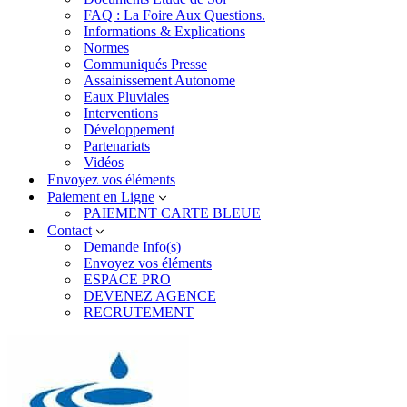
FAQ : La Foire Aux Questions.
Informations & Explications
Normes
Communiqués Presse
Assainissement Autonome
Eaux Pluviales
Interventions
Développement
Partenariats
Vidéos
Envoyez vos éléments
Paiement en Ligne
PAIEMENT CARTE BLEUE
Contact
Demande Info(s)
Envoyez vos éléments
ESPACE PRO
DEVENEZ AGENCE
RECRUTEMENT