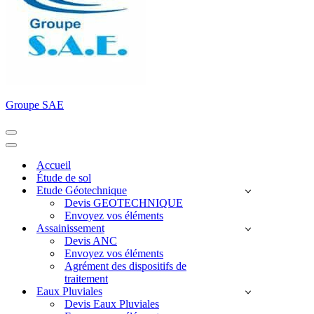
Groupe SAE
Menu
de
Menu
navigation
de
Accueil
navigation
Étude de sol
Etude Géotechnique
Devis GEOTECHNIQUE
Envoyez vos éléments
Assainissement
Devis ANC
Envoyez vos éléments
Agrément des dispositifs de
traitement
Eaux Pluviales
Devis Eaux Pluviales