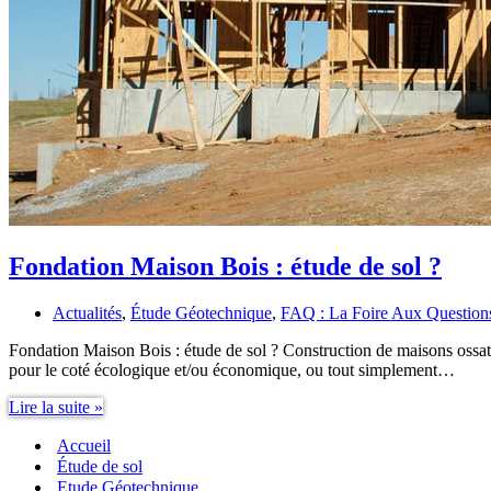
Fondation Maison Bois : étude de sol ?
Actualités
,
Étude Géotechnique
,
FAQ : La Foire Aux Question
Fondation Maison Bois : étude de sol ? Construction de maisons ossatu
pour le coté écologique et/ou économique, ou tout simplement…
Fondation
Lire la suite »
Maison
Accueil
Bois
:
Étude de sol
étude
Etude Géotechnique