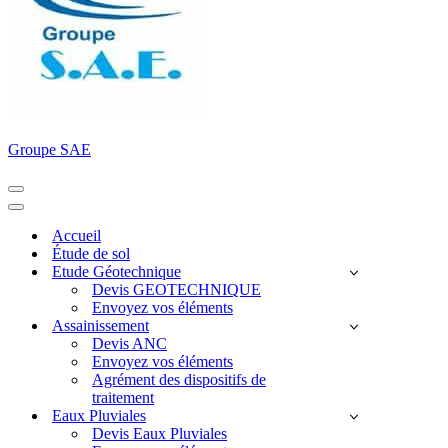
Groupe SAE
Menu
de
Menu
navigation
de
Accueil
navigation
Étude de sol
Etude Géotechnique
Devis GEOTECHNIQUE
Envoyez vos éléments
Assainissement
Devis ANC
Envoyez vos éléments
Agrément des dispositifs de
traitement
Eaux Pluviales
Devis Eaux Pluviales