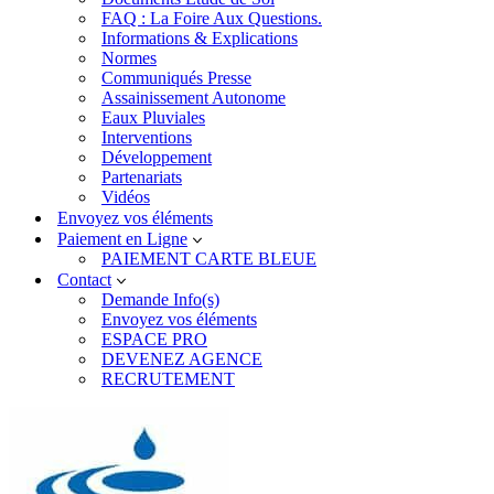
FAQ : La Foire Aux Questions.
Informations & Explications
Normes
Communiqués Presse
Assainissement Autonome
Eaux Pluviales
Interventions
Développement
Partenariats
Vidéos
Envoyez vos éléments
Paiement en Ligne
PAIEMENT CARTE BLEUE
Contact
Demande Info(s)
Envoyez vos éléments
ESPACE PRO
DEVENEZ AGENCE
RECRUTEMENT