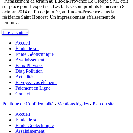
Affaissement de terrain au Luc-en-Provence Le Groupe SAE était
sur place pour l’expertise : Les faits se sont produits le mercredi 8
octobre 2014 en fin de journée, au Luc-en-Provence dans la
résidence Saint-Honorat. Un impressionnant affaissement de
terrain…
Expertise
Lire la suite »
diagnostic
Accueil
affaissement
terrain
Étude de sol
Luc-
Etude Géotechnique
en-
Assainissement
Provence
Eaux Pluviales
Diag Pollution
Actualités
Envoyez vos éléments
Paiement en Ligne
Contact
Politique de Confidentialité
-
Mentions légales
-
Plan du site
Accueil
Étude de sol
Etude Géotechnique
Assainissement