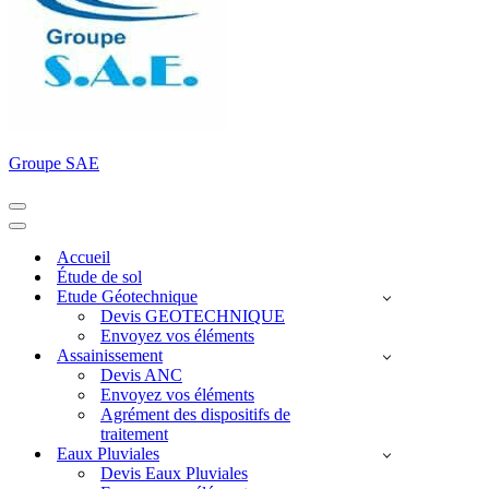
Groupe SAE
Menu
de
Menu
navigation
de
Accueil
navigation
Étude de sol
Etude Géotechnique
Devis GEOTECHNIQUE
Envoyez vos éléments
Assainissement
Devis ANC
Envoyez vos éléments
Agrément des dispositifs de
traitement
Eaux Pluviales
Devis Eaux Pluviales