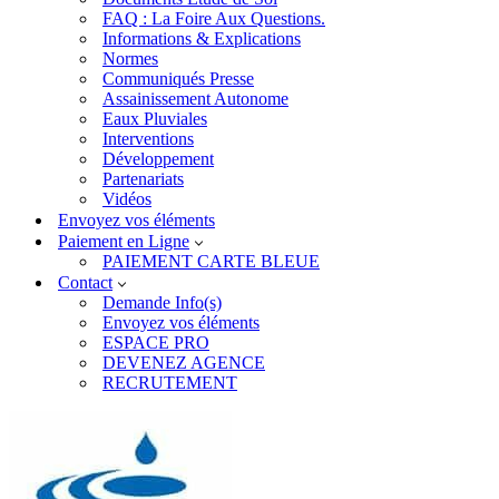
FAQ : La Foire Aux Questions.
Informations & Explications
Normes
Communiqués Presse
Assainissement Autonome
Eaux Pluviales
Interventions
Développement
Partenariats
Vidéos
Envoyez vos éléments
Paiement en Ligne
PAIEMENT CARTE BLEUE
Contact
Demande Info(s)
Envoyez vos éléments
ESPACE PRO
DEVENEZ AGENCE
RECRUTEMENT