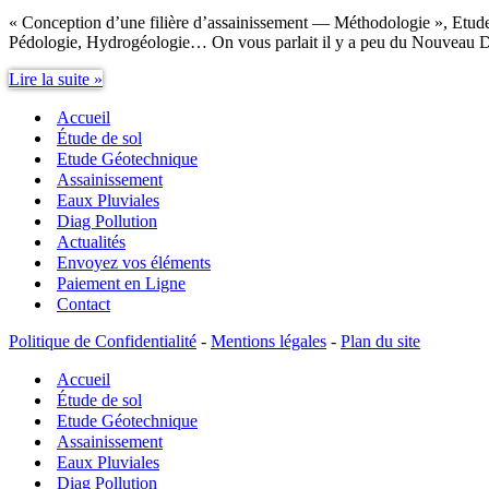
« Conception d’une filière d’assainissement — Méthodologie », Etude
Pédologie, Hydrogéologie… On vous parlait il y a peu du Nouvea
Étude
Lire la suite »
de
Accueil
sol
assainissement
Étude de sol
methodologie
Etude Géotechnique
Assainissement
Eaux Pluviales
Diag Pollution
Actualités
Envoyez vos éléments
Paiement en Ligne
Contact
Politique de Confidentialité
-
Mentions légales
-
Plan du site
Accueil
Étude de sol
Etude Géotechnique
Assainissement
Eaux Pluviales
Diag Pollution