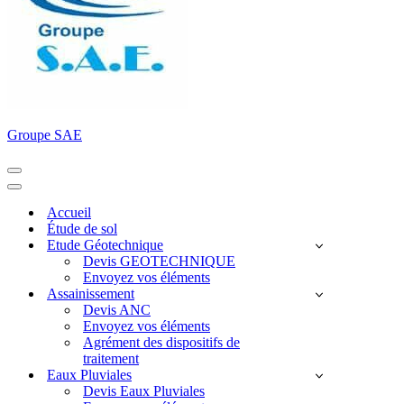
Groupe SAE
Menu
de
Menu
navigation
de
Accueil
navigation
Étude de sol
Etude Géotechnique
Devis GEOTECHNIQUE
Envoyez vos éléments
Assainissement
Devis ANC
Envoyez vos éléments
Agrément des dispositifs de
traitement
Eaux Pluviales
Devis Eaux Pluviales