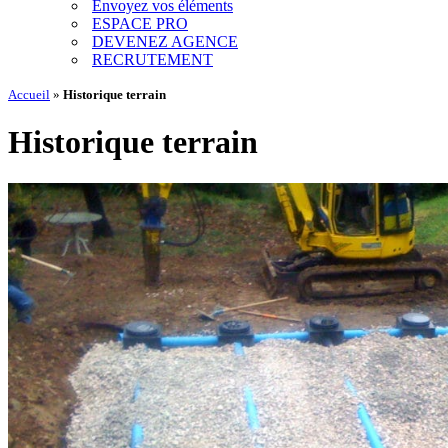
Envoyez vos éléments
ESPACE PRO
DEVENEZ AGENCE
RECRUTEMENT
Accueil
»
Historique terrain
Historique terrain