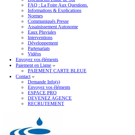
FAQ : La Foire Aux Questions.
Informations & Explications
Normes
Communiqués Presse
Assainissement Autonome
Eaux Pluviales
Interventions
Développement
Partenariats
Vidéos
Envoyez vos éléments
Paiement en Ligne
PAIEMENT CARTE BLEUE
Contact
Demande Info(s)
Envoyez vos éléments
ESPACE PRO
DEVENEZ AGENCE
RECRUTEMENT