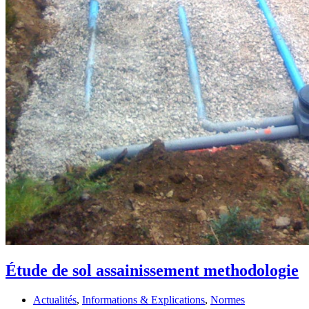
Étude de sol assainissement methodologie
Actualités
,
Informations & Explications
,
Normes