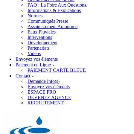
FAQ : La Foire Aux Questions.
Informations & Explications
Normes
Communiqués Presse
Assainissement Autonome
Eaux Pluviales
Interventions
Développement
Partenariats
Vidéos
Envoyez vos éléments
Paiement en Ligne
PAIEMENT CARTE BLEUE
Contact
Demande Info(s)
Envoyez vos éléments
ESPACE PRO
DEVENEZ AGENCE
RECRUTEMENT