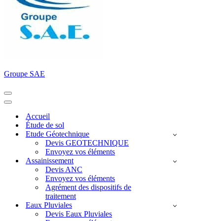
Groupe SAE
Menu
de
Menu
navigation
de
Accueil
navigation
Étude de sol
Etude Géotechnique
Devis GEOTECHNIQUE
Envoyez vos éléments
Assainissement
Devis ANC
Envoyez vos éléments
Agrément des dispositifs de
traitement
Eaux Pluviales
Devis Eaux Pluviales