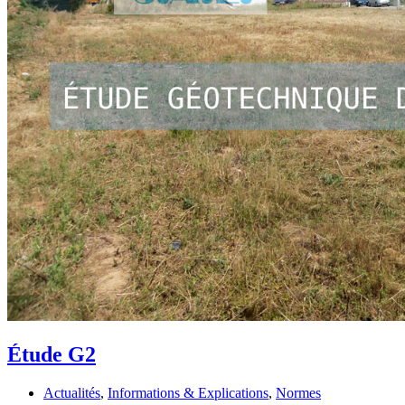
Étude G2
Actualités
,
Informations & Explications
,
Normes