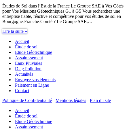
Études de Sol dans l’Est de la France Le Groupe SAE à Vos Côtés
pour Vos Missions Géotechniques G1 à G5 Vous recherchez une
entreprise fiable, réactive et compétitive pour vos études de sol en
Bourgogne-Franche-Comté ? Le Groupe SAE,…
Études
Lire la suite »
de
Accueil
Sol
dans
Étude de sol
l’Est
Etude Géotechnique
de
Assainissement
la
Eaux Pluviales
France
Diag Pollution
Actualités
Envoyez vos éléments
Paiement en Ligne
Contact
Politique de Confidentialité
-
Mentions légales
-
Plan du site
Accueil
Étude de sol
Etude Géotechnique
Assainissement