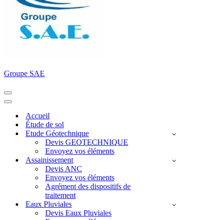
Groupe SAE
Menu
de
Menu
navigation
de
Accueil
navigation
Étude de sol
Etude Géotechnique
Devis GEOTECHNIQUE
Envoyez vos éléments
Assainissement
Devis ANC
Envoyez vos éléments
Agrément des dispositifs de
traitement
Eaux Pluviales
Devis Eaux Pluviales