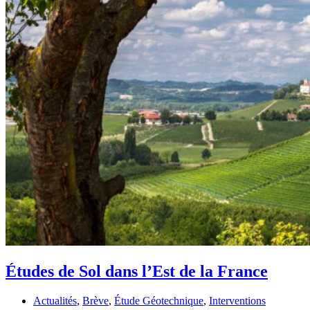
Études de Sol dans l’Est de la France
Actualités
,
Brève
,
Étude Géotechnique
,
Interventions