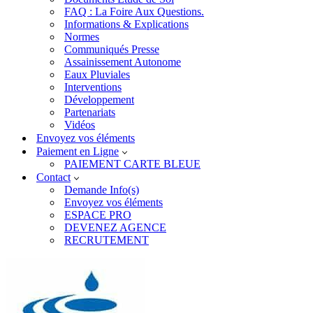
FAQ : La Foire Aux Questions.
Informations & Explications
Normes
Communiqués Presse
Assainissement Autonome
Eaux Pluviales
Interventions
Développement
Partenariats
Vidéos
Envoyez vos éléments
Paiement en Ligne
PAIEMENT CARTE BLEUE
Contact
Demande Info(s)
Envoyez vos éléments
ESPACE PRO
DEVENEZ AGENCE
RECRUTEMENT