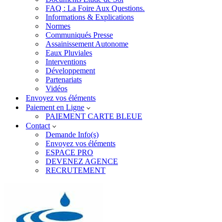
FAQ : La Foire Aux Questions.
Informations & Explications
Normes
Communiqués Presse
Assainissement Autonome
Eaux Pluviales
Interventions
Développement
Partenariats
Vidéos
Envoyez vos éléments
Paiement en Ligne
PAIEMENT CARTE BLEUE
Contact
Demande Info(s)
Envoyez vos éléments
ESPACE PRO
DEVENEZ AGENCE
RECRUTEMENT