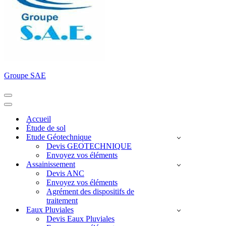
Groupe SAE
Menu
de
Menu
navigation
de
Accueil
navigation
Étude de sol
Etude Géotechnique
Devis GEOTECHNIQUE
Envoyez vos éléments
Assainissement
Devis ANC
Envoyez vos éléments
Agrément des dispositifs de
traitement
Eaux Pluviales
Devis Eaux Pluviales