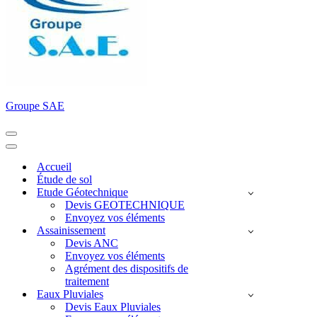
Groupe SAE
Menu
de
Menu
navigation
de
Accueil
navigation
Étude de sol
Etude Géotechnique
Devis GEOTECHNIQUE
Envoyez vos éléments
Assainissement
Devis ANC
Envoyez vos éléments
Agrément des dispositifs de
traitement
Eaux Pluviales
Devis Eaux Pluviales