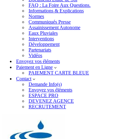
FAQ : La Foire Aux Questions.
Informations & Explications
Normes
Communiqués Presse
Assainissement Autonome
Eaux Pluviales
Interventions
Développement
Partenariats
Vidéos
Envoyez vos éléments
Paiement en Ligne
PAIEMENT CARTE BLEUE
Contact
Demande Info(s)
Envoyez vos éléments
ESPACE PRO
DEVENEZ AGENCE
RECRUTEMENT