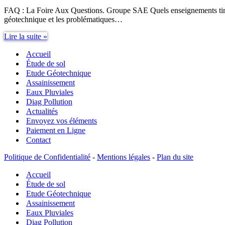
FAQ : La Foire Aux Questions. Groupe SAE Quels enseignements tirer d
géotechnique et les problématiques…
Quels
Lire la suite »
enseignements
Accueil
tirer
d’une
Étude de sol
étude
Etude Géotechnique
de
Assainissement
sol
Eaux Pluviales
?
Diag Pollution
Actualités
Envoyez vos éléments
Paiement en Ligne
Contact
Politique de Confidentialité
-
Mentions légales
-
Plan du site
Accueil
Étude de sol
Etude Géotechnique
Assainissement
Eaux Pluviales
Diag Pollution