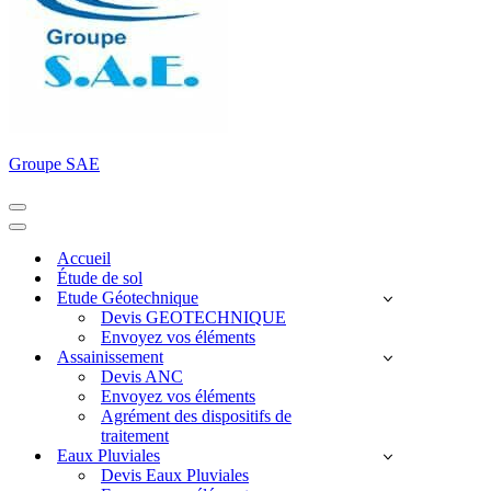
Groupe SAE
Menu
de
Menu
navigation
de
Accueil
navigation
Étude de sol
Etude Géotechnique
Devis GEOTECHNIQUE
Envoyez vos éléments
Assainissement
Devis ANC
Envoyez vos éléments
Agrément des dispositifs de
traitement
Eaux Pluviales
Devis Eaux Pluviales