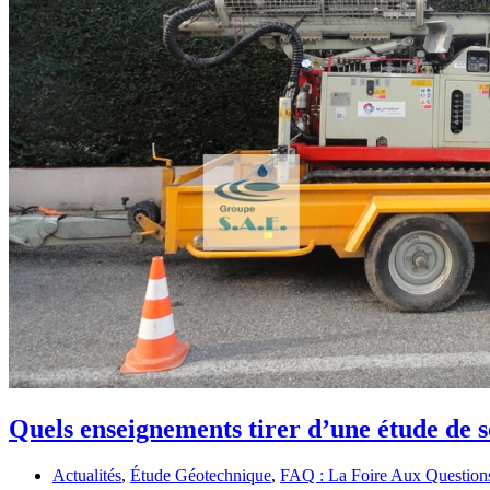
Quels enseignements tirer d’une étude de s
Actualités
,
Étude Géotechnique
,
FAQ : La Foire Aux Question