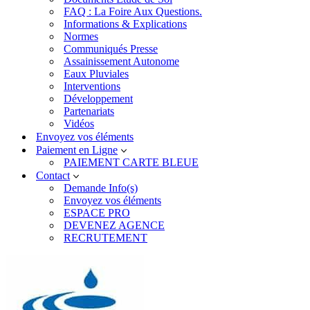
FAQ : La Foire Aux Questions.
Informations & Explications
Normes
Communiqués Presse
Assainissement Autonome
Eaux Pluviales
Interventions
Développement
Partenariats
Vidéos
Envoyez vos éléments
Paiement en Ligne
PAIEMENT CARTE BLEUE
Contact
Demande Info(s)
Envoyez vos éléments
ESPACE PRO
DEVENEZ AGENCE
RECRUTEMENT