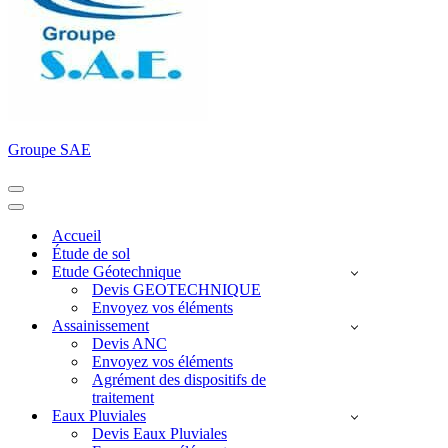
Groupe SAE
Menu
de
Menu
navigation
de
Accueil
navigation
Étude de sol
Etude Géotechnique
Devis GEOTECHNIQUE
Envoyez vos éléments
Assainissement
Devis ANC
Envoyez vos éléments
Agrément des dispositifs de
traitement
Eaux Pluviales
Devis Eaux Pluviales