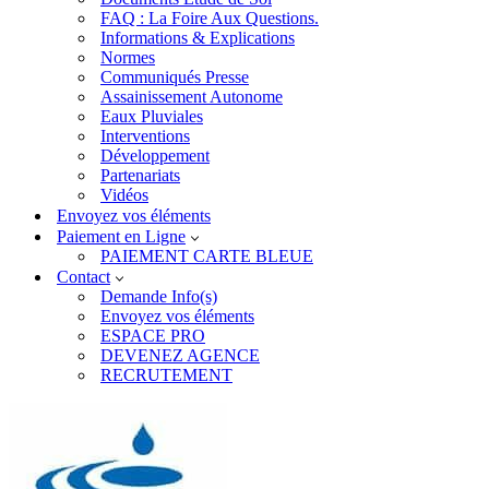
FAQ : La Foire Aux Questions.
Informations & Explications
Normes
Communiqués Presse
Assainissement Autonome
Eaux Pluviales
Interventions
Développement
Partenariats
Vidéos
Envoyez vos éléments
Paiement en Ligne
PAIEMENT CARTE BLEUE
Contact
Demande Info(s)
Envoyez vos éléments
ESPACE PRO
DEVENEZ AGENCE
RECRUTEMENT