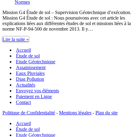
Normes
Mission G4 Étude de sol – Supervision Géotechnique d’exécution.
Mission G4 Étude de sol : Nous poursuivons avec cet article les
explications liées aux différentes études de sol et missions liées à la
norme NF-P-94-500 de novembre 2013. Il y…
Mission
Lire la suite »
G4
Accueil
Étude
de
Étude de sol
sol
Etude Géotechnique
–
Assainissement
Supervision
Eaux Pluviales
Géotechnique
Diag Pollution
d’exécution
Actualités
Envoyez vos éléments
Paiement en Ligne
Contact
Politique de Confidentialité
-
Mentions légales
-
Plan du site
Accueil
Étude de sol
Etude Géotechnique