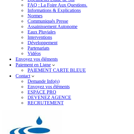
FAQ : La Foire Aux Questions.
Informations & Explications
Normes
Communiqués Presse
Assainissement Autonome
Eaux Pluviales
Interventions
Développement
Partenariats
Vidéos
Envoyez vos éléments
Paiement en Ligne
PAIEMENT CARTE BLEUE
Contact
Demande Info(s)
Envoyez vos éléments
ESPACE PRO
DEVENEZ AGENCE
RECRUTEMENT