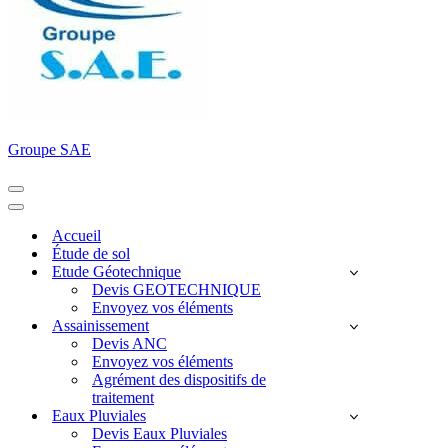
Groupe SAE
Menu
de
Menu
navigation
de
Accueil
navigation
Étude de sol
Etude Géotechnique
Devis GEOTECHNIQUE
Envoyez vos éléments
Assainissement
Devis ANC
Envoyez vos éléments
Agrément des dispositifs de
traitement
Eaux Pluviales
Devis Eaux Pluviales