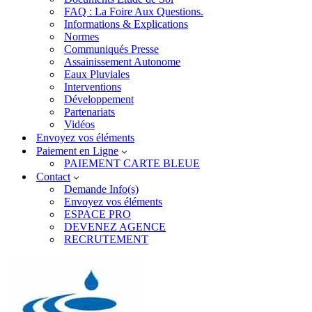
FAQ : La Foire Aux Questions.
Informations & Explications
Normes
Communiqués Presse
Assainissement Autonome
Eaux Pluviales
Interventions
Développement
Partenariats
Vidéos
Envoyez vos éléments
Paiement en Ligne
PAIEMENT CARTE BLEUE
Contact
Demande Info(s)
Envoyez vos éléments
ESPACE PRO
DEVENEZ AGENCE
RECRUTEMENT