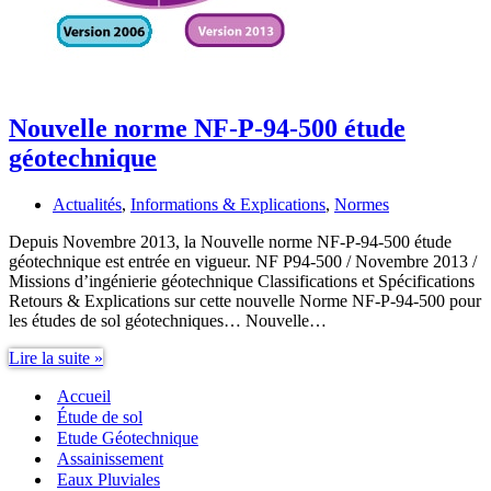
Nouvelle norme NF-P-94-500 étude
géotechnique
Actualités
,
Informations & Explications
,
Normes
Depuis Novembre 2013, la Nouvelle norme NF-P-94-500 étude
géotechnique est entrée en vigueur. NF P94-500 / Novembre 2013 /
Missions d’ingénierie géotechnique Classifications et Spécifications
Retours & Explications sur cette nouvelle Norme NF-P-94-500 pour
les études de sol géotechniques… Nouvelle…
Nouvelle
Lire la suite »
norme
Accueil
NF-
P-
Étude de sol
94-
Etude Géotechnique
500
Assainissement
étude
Eaux Pluviales