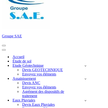
Groupe SAE
Menu
de
Menu
navigation
de
Accueil
navigation
Étude de sol
Etude Géotechnique
Devis GEOTECHNIQUE
Envoyez vos éléments
Assainissement
Devis ANC
Envoyez vos éléments
Agrément des dispositifs de
traitement
Eaux Pluviales
Devis Eaux Pluviales