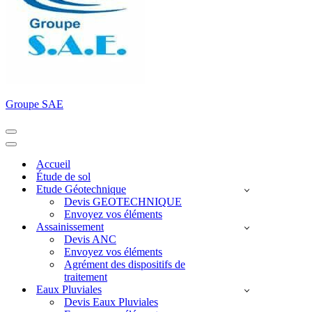
Groupe SAE
Menu
de
Menu
navigation
de
Accueil
navigation
Étude de sol
Etude Géotechnique
Devis GEOTECHNIQUE
Envoyez vos éléments
Assainissement
Devis ANC
Envoyez vos éléments
Agrément des dispositifs de
traitement
Eaux Pluviales
Devis Eaux Pluviales