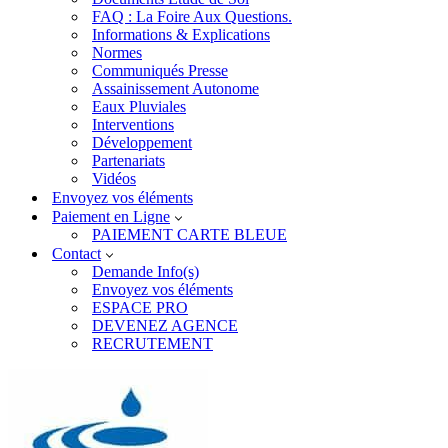
FAQ : La Foire Aux Questions.
Informations & Explications
Normes
Communiqués Presse
Assainissement Autonome
Eaux Pluviales
Interventions
Développement
Partenariats
Vidéos
Envoyez vos éléments
Paiement en Ligne
PAIEMENT CARTE BLEUE
Contact
Demande Info(s)
Envoyez vos éléments
ESPACE PRO
DEVENEZ AGENCE
RECRUTEMENT