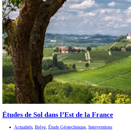
Études de Sol dans l’Est de la France
Actualités
,
Brève
,
Étude Géotechnique
,
Interventions