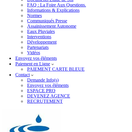
FAQ : La Foire Aux Questions.
Informations & Explications
Normes
Communiqués Presse
Assainissement Autonome
Eaux Pluviales
Interventions
Développement
Partenariats
Vidéos
Envoyez vos éléments
Paiement en Ligne
PAIEMENT CARTE BLEUE
Contact
Demande Info(s)
Envoyez vos éléments
ESPACE PRO
DEVENEZ AGENCE
RECRUTEMENT