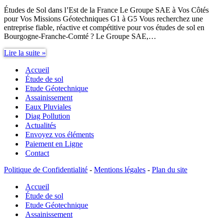
Études de Sol dans l’Est de la France Le Groupe SAE à Vos Côtés
pour Vos Missions Géotechniques G1 à G5 Vous recherchez une
entreprise fiable, réactive et compétitive pour vos études de sol en
Bourgogne-Franche-Comté ? Le Groupe SAE,…
Études
Lire la suite »
de
Accueil
Sol
dans
Étude de sol
l’Est
Etude Géotechnique
de
Assainissement
la
Eaux Pluviales
France
Diag Pollution
Actualités
Envoyez vos éléments
Paiement en Ligne
Contact
Politique de Confidentialité
-
Mentions légales
-
Plan du site
Accueil
Étude de sol
Etude Géotechnique
Assainissement