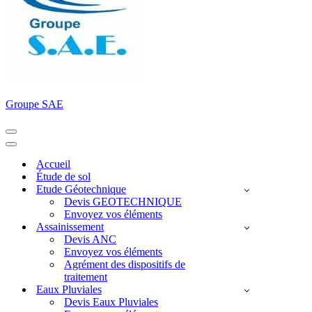
Groupe SAE
Menu
de
Menu
navigation
de
Accueil
navigation
Étude de sol
Etude Géotechnique
Devis GEOTECHNIQUE
Envoyez vos éléments
Assainissement
Devis ANC
Envoyez vos éléments
Agrément des dispositifs de
traitement
Eaux Pluviales
Devis Eaux Pluviales