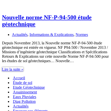
Nouvelle norme NF-P-94-500 étude
géotechnique
Actualités
,
Informations & Explications
,
Normes
Depuis Novembre 2013, la Nouvelle norme NF-P-94-500 étude
géotechnique est entrée en vigueur. NF P94-500 / Novembre 2013 /
Missions d’ingénierie géotechnique Classifications et Spécifications
Retours & Explications sur cette nouvelle Norme NF-P-94-500 pour
les études de sol géotechniques… Nouvelle…
Nouvelle
Lire la suite »
norme
Accueil
NF-
P-
Étude de sol
94-
Etude Géotechnique
500
Assainissement
étude
Eaux Pluviales
géotechnique
Diag Pollution
Actualités
Envoyez vos éléments