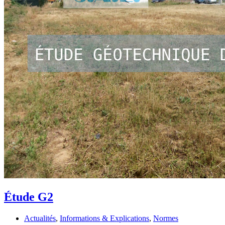
Étude G2
Actualités
,
Informations & Explications
,
Normes