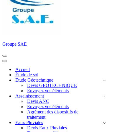
Groupe SAE
Menu
de
Menu
navigation
de
Accueil
navigation
Étude de sol
Etude Géotechnique
Devis GEOTECHNIQUE
Envoyez vos éléments
Assainissement
Devis ANC
Envoyez vos éléments
Agrément des dispositifs de
traitement
Eaux Pluviales
Devis Eaux Pluviales