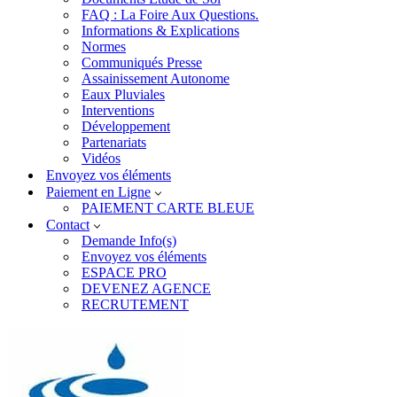
FAQ : La Foire Aux Questions.
Informations & Explications
Normes
Communiqués Presse
Assainissement Autonome
Eaux Pluviales
Interventions
Développement
Partenariats
Vidéos
Envoyez vos éléments
Paiement en Ligne
PAIEMENT CARTE BLEUE
Contact
Demande Info(s)
Envoyez vos éléments
ESPACE PRO
DEVENEZ AGENCE
RECRUTEMENT