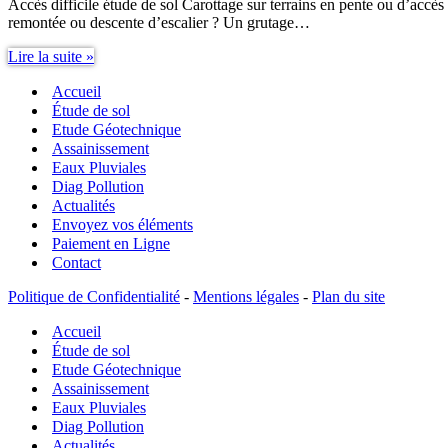
Accès difficile étude de sol Carottage sur terrains en pente ou d’accès
remontée ou descente d’escalier ? Un grutage…
Accès
Lire la suite »
difficile
Accueil
étude
de
Étude de sol
sol
Etude Géotechnique
Assainissement
Eaux Pluviales
Diag Pollution
Actualités
Envoyez vos éléments
Paiement en Ligne
Contact
Politique de Confidentialité
-
Mentions légales
-
Plan du site
Accueil
Étude de sol
Etude Géotechnique
Assainissement
Eaux Pluviales
Diag Pollution
Actualités