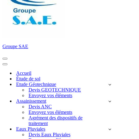
Groupe SAE
Menu
de
Menu
navigation
de
Accueil
navigation
Étude de sol
Etude Géotechnique
Devis GEOTECHNIQUE
Envoyez vos éléments
Assainissement
Devis ANC
Envoyez vos éléments
Agrément des dispositifs de
traitement
Eaux Pluviales
Devis Eaux Pluviales