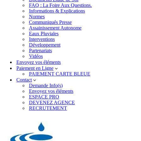
FAQ : La Foire Aux Questions.
Informations & Explications
Normes
Communiqués Presse
Assainissement Autonome
Eaux Pluviales
Interventions
Développement
Partenariats
Vidéos
Envoyez vos éléments
Paiement en Ligne
PAIEMENT CARTE BLEUE
Contact
Demande Info(s)
Envoyez vos éléments
ESPACE PRO
DEVENEZ AGENCE
RECRUTEMENT