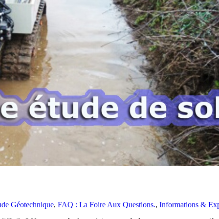
ude Géotechnique
,
FAQ : La Foire Aux Questions.
,
Informations & Exp