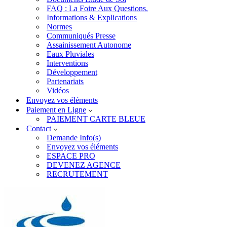
FAQ : La Foire Aux Questions.
Informations & Explications
Normes
Communiqués Presse
Assainissement Autonome
Eaux Pluviales
Interventions
Développement
Partenariats
Vidéos
Envoyez vos éléments
Paiement en Ligne
PAIEMENT CARTE BLEUE
Contact
Demande Info(s)
Envoyez vos éléments
ESPACE PRO
DEVENEZ AGENCE
RECRUTEMENT