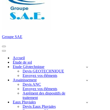
Groupe SAE
Menu
de
Menu
navigation
de
Accueil
navigation
Étude de sol
Etude Géotechnique
Devis GEOTECHNIQUE
Envoyez vos éléments
Assainissement
Devis ANC
Envoyez vos éléments
Agrément des dispositifs de
traitement
Eaux Pluviales
Devis Eaux Pluviales