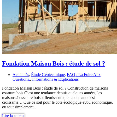
Fondation Maison Bois : étude de sol ?
Actualités
,
Étude Géotechnique
,
FAQ : La Foire Aux
Questions.
,
Informations & Explications
Fondation Maison Bois : étude de sol ? Construction de maisons
ossature bois C’est une tendance depuis quelques années, les
maisons à ossature bois « fleurissent », et la demande est
croissante… Que ce soit pour le coté écologique et/ou économique,
ou tout simplement…
Fondation
Lire la suite »