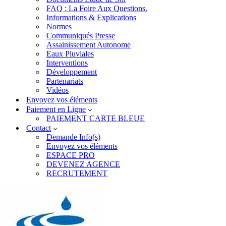
FAQ : La Foire Aux Questions.
Informations & Explications
Normes
Communiqués Presse
Assainissement Autonome
Eaux Pluviales
Interventions
Développement
Partenariats
Vidéos
Envoyez vos éléments
Paiement en Ligne
PAIEMENT CARTE BLEUE
Contact
Demande Info(s)
Envoyez vos éléments
ESPACE PRO
DEVENEZ AGENCE
RECRUTEMENT