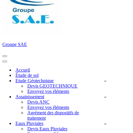
Groupe SAE
Menu
de
Menu
navigation
de
Accueil
navigation
Étude de sol
Etude Géotechnique
Devis GEOTECHNIQUE
Envoyez vos éléments
Assainissement
Devis ANC
Envoyez vos éléments
Agrément des dispositifs de
traitement
Eaux Pluviales
Devis Eaux Pluviales