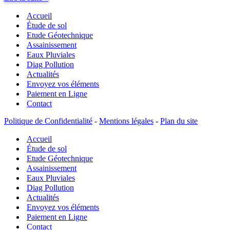
Maison
Accueil
Bois
:
Étude de sol
étude
Etude Géotechnique
de
Assainissement
sol
Eaux Pluviales
?
Diag Pollution
Actualités
Envoyez vos éléments
Paiement en Ligne
Contact
Politique de Confidentialité
-
Mentions légales
-
Plan du site
Accueil
Étude de sol
Etude Géotechnique
Assainissement
Eaux Pluviales
Diag Pollution
Actualités
Envoyez vos éléments
Paiement en Ligne
Contact