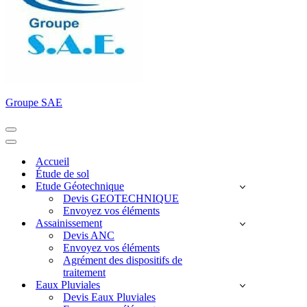
Groupe SAE
Menu
de
Menu
navigation
de
Accueil
navigation
Étude de sol
Etude Géotechnique
Devis GEOTECHNIQUE
Envoyez vos éléments
Assainissement
Devis ANC
Envoyez vos éléments
Agrément des dispositifs de
traitement
Eaux Pluviales
Devis Eaux Pluviales