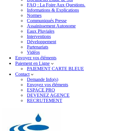
FAQ : La Foire Aux Questions.
Informations & Explications
Normes
Communiqués Presse
Assainissement Autonome
Eaux Pluviales
Interventions
Développement
Partenariats
Vidéos
Envoyez vos éléments
Paiement en Ligne
PAIEMENT CARTE BLEUE
Contact
Demande Info(s)
Envoyez vos éléments
ESPACE PRO
DEVENEZ AGENCE
RECRUTEMENT