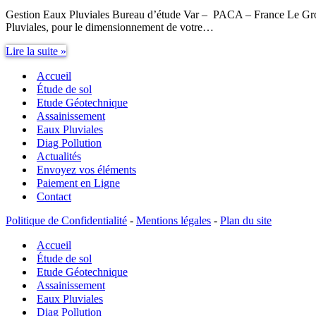
Gestion Eaux Pluviales Bureau d’étude Var – PACA – France Le Gro
Pluviales, pour le dimensionnement de votre…
Gestion
Lire la suite »
Eaux
Accueil
Pluviales
Bureau
Étude de sol
d’étude
Etude Géotechnique
Var
Assainissement
–
Eaux Pluviales
PACA
Diag Pollution
–
Actualités
France
Envoyez vos éléments
Paiement en Ligne
Contact
Politique de Confidentialité
-
Mentions légales
-
Plan du site
Accueil
Étude de sol
Etude Géotechnique
Assainissement
Eaux Pluviales
Diag Pollution