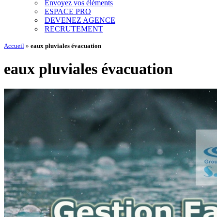
Envoyez vos éléments
ESPACE PRO
DEVENEZ AGENCE
RECRUTEMENT
Accueil
»
eaux pluviales évacuation
eaux pluviales évacuation