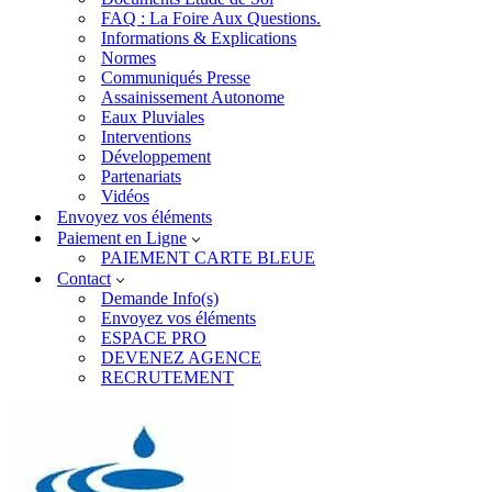
FAQ : La Foire Aux Questions.
Informations & Explications
Normes
Communiqués Presse
Assainissement Autonome
Eaux Pluviales
Interventions
Développement
Partenariats
Vidéos
Envoyez vos éléments
Paiement en Ligne
PAIEMENT CARTE BLEUE
Contact
Demande Info(s)
Envoyez vos éléments
ESPACE PRO
DEVENEZ AGENCE
RECRUTEMENT