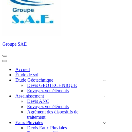
Groupe SAE
Menu
de
Menu
navigation
de
Accueil
navigation
Étude de sol
Etude Géotechnique
Devis GEOTECHNIQUE
Envoyez vos éléments
Assainissement
Devis ANC
Envoyez vos éléments
Agrément des dispositifs de
traitement
Eaux Pluviales
Devis Eaux Pluviales