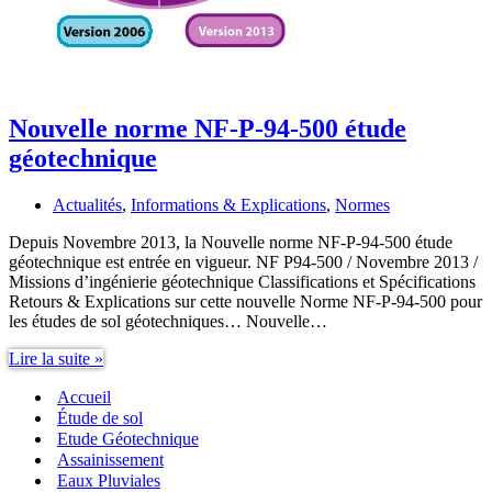
Nouvelle norme NF-P-94-500 étude
géotechnique
Actualités
,
Informations & Explications
,
Normes
Depuis Novembre 2013, la Nouvelle norme NF-P-94-500 étude
géotechnique est entrée en vigueur. NF P94-500 / Novembre 2013 /
Missions d’ingénierie géotechnique Classifications et Spécifications
Retours & Explications sur cette nouvelle Norme NF-P-94-500 pour
les études de sol géotechniques… Nouvelle…
Nouvelle
Lire la suite »
norme
Accueil
NF-
P-
Étude de sol
94-
Etude Géotechnique
500
Assainissement
étude
Eaux Pluviales