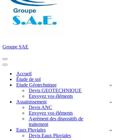
Groupe SAE
Menu
de
Menu
navigation
de
Accueil
navigation
Étude de sol
Etude Géotechnique
Devis GEOTECHNIQUE
Envoyez vos éléments
Assainissement
Devis ANC
Envoyez vos éléments
Agrément des dispositifs de
traitement
Eaux Pluviales
Devis Eaux Pluviales