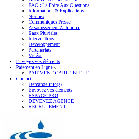
FAQ : La Foire Aux Questions.
Informations & Explications
Normes
Communiqués Presse
Assainissement Autonome
Eaux Pluviales
Interventions
Développement
Partenariats
Vidéos
Envoyez vos éléments
Paiement en Ligne
PAIEMENT CARTE BLEUE
Contact
Demande Info(s)
Envoyez vos éléments
ESPACE PRO
DEVENEZ AGENCE
RECRUTEMENT