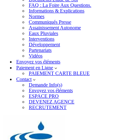
FAQ : La Foire Aux Questions.
Informations & Explications
Normes
Communiqués Presse
Assainissement Autonome
Eaux Pluviales
Interventions
Développement
Partenariats
Vidéos
Envoyez vos éléments
Paiement en Ligne
PAIEMENT CARTE BLEUE
Contact
Demande Info(s)
Envoyez vos éléments
ESPACE PRO
DEVENEZ AGENCE
RECRUTEMENT