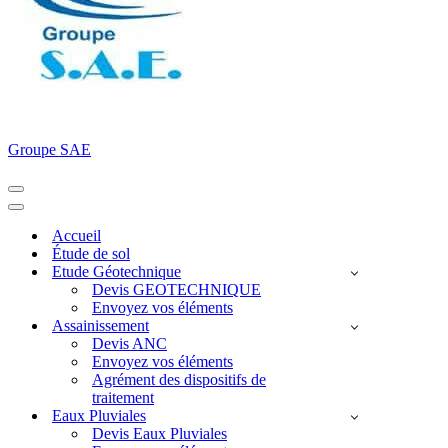
Groupe SAE
Menu
de
Menu
navigation
de
Accueil
navigation
Étude de sol
Etude Géotechnique
Devis GEOTECHNIQUE
Envoyez vos éléments
Assainissement
Devis ANC
Envoyez vos éléments
Agrément des dispositifs de
traitement
Eaux Pluviales
Devis Eaux Pluviales