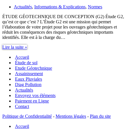
Actualités
,
Informations & Explications
,
Normes
ÉTUDE GÉOTECHNIQUE DE CONCEPTION (G2) Étude G2,
qu’est ce que c’est ? L’Étude G2 est une mission qui permet
l’élaboration de votre projet pour les ouvrages géotechniques et
réduit les conséquences des risques géotechniques importants
identifiés. Elle est à la charge du…
Étude
Lire la suite »
G2
Accueil
Étude de sol
Etude Géotechnique
Assainissement
Eaux Pluviales
Diag Pollution
Actualités
Envoyez vos éléments
Paiement en Ligne
Contact
Politique de Confidentialité
-
Mentions légales
-
Plan du site
Accueil