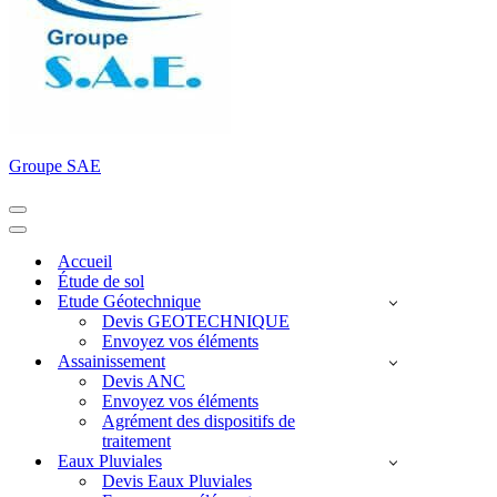
Groupe SAE
Menu
de
Menu
navigation
de
Accueil
navigation
Étude de sol
Etude Géotechnique
Devis GEOTECHNIQUE
Envoyez vos éléments
Assainissement
Devis ANC
Envoyez vos éléments
Agrément des dispositifs de
traitement
Eaux Pluviales
Devis Eaux Pluviales