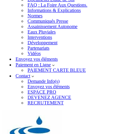
FAQ : La Foire Aux Questions.
Informations & Explications
Normes
Communiqués Presse
Assainissement Autonome
Eaux Pluviales
Interventions
Développement
Partenariats
Vidéos
Envoyez vos éléments
Paiement en Ligne
PAIEMENT CARTE BLEUE
Contact
Demande Info(s)
Envoyez vos éléments
ESPACE PRO
DEVENEZ AGENCE
RECRUTEMENT