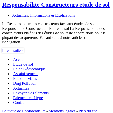
Responsabilité Constructeurs étude de sol
Actualités
,
Informations & Explications
La Responsabilité des constructeurs face aux études de sol
Responsabilité Constructeurs Étude de sol La Responsabilité des
constructeurs vis à vis des études de sol reste encore floue pour la
plupart des acquéreurs. Faisant suite à notre article sur
l’obligation…
Responsabilité
Lire la suite »
Constructeurs
Accueil
étude
de
Étude de sol
sol
Etude Géotechnique
Assainissement
Eaux Pluviales
Diag Pollution
Actualités
Envoyez vos éléments
Paiement en Ligne
Contact
Politique de Confidentialité
-
Mentions légales
-
Plan du site