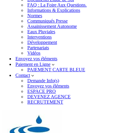
FAQ : La Foire Aux Questions.
Informations & Explications
Normes
Communiqués Presse
Assainissement Autonome
Eaux Pluviales
Interventions
Développement
Partenariats
Vidéos
Envoyez vos éléments
Paiement en Ligne
PAIEMENT CARTE BLEUE
Contact
Demande Info(s)
Envoyez vos éléments
ESPACE PRO
DEVENEZ AGENCE
RECRUTEMENT