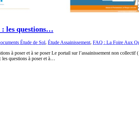
 : les questions…
ocuments Étude de Sol
,
Étude Assainissement
,
FAQ : La Foire Aux Qu
estions à poser et à se poser Le portail sur l’assainissement non collec
: les questions à poser et à…