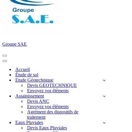
Groupe SAE
Menu
de
Menu
navigation
de
Accueil
navigation
Étude de sol
Etude Géotechnique
Devis GEOTECHNIQUE
Envoyez vos éléments
Assainissement
Devis ANC
Envoyez vos éléments
Agrément des dispositifs de
traitement
Eaux Pluviales
Devis Eaux Pluviales