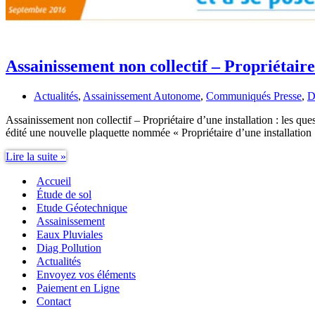
Assainissement non collectif – Propriétaire
Actualités
,
Assainissement Autonome
,
Communiqués Presse
,
D
Assainissement non collectif – Propriétaire d’une installation : les qu
édité une nouvelle plaquette nommée « Propriétaire d’une installation 
Assainissement
Lire la suite »
non
Accueil
collectif
–
Étude de sol
Propriétaire
Etude Géotechnique
:
Assainissement
les
Eaux Pluviales
questions…
Diag Pollution
Actualités
Envoyez vos éléments
Paiement en Ligne
Contact