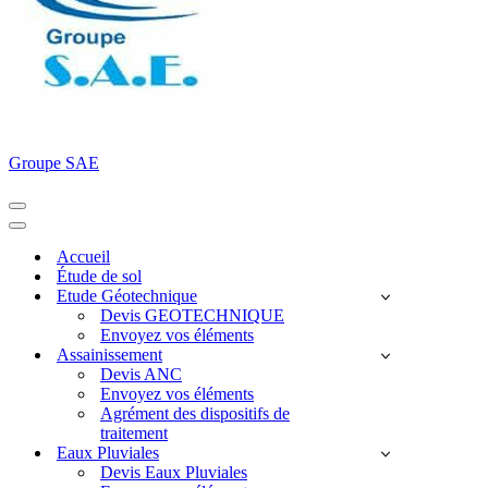
Groupe SAE
Menu
de
Menu
navigation
de
Accueil
navigation
Étude de sol
Etude Géotechnique
Devis GEOTECHNIQUE
Envoyez vos éléments
Assainissement
Devis ANC
Envoyez vos éléments
Agrément des dispositifs de
traitement
Eaux Pluviales
Devis Eaux Pluviales