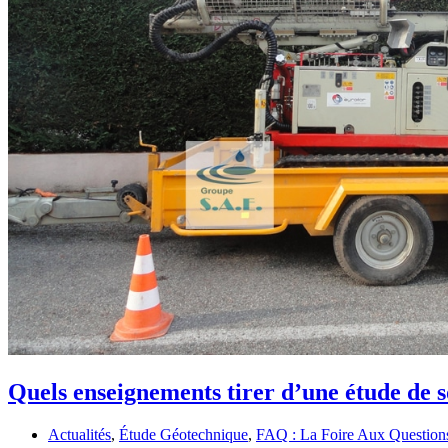
Quels enseignements tirer d’une étude de s
Actualités
,
Étude Géotechnique
,
FAQ : La Foire Aux Question