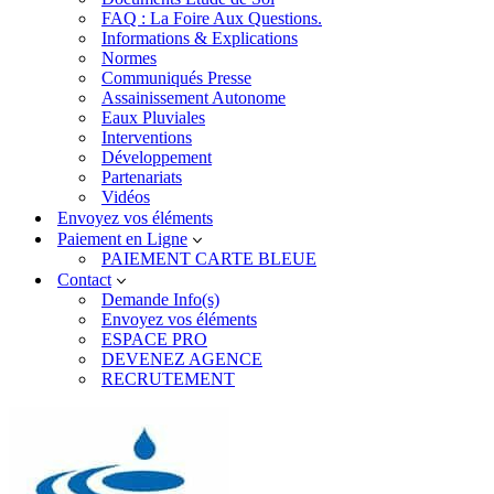
FAQ : La Foire Aux Questions.
Informations & Explications
Normes
Communiqués Presse
Assainissement Autonome
Eaux Pluviales
Interventions
Développement
Partenariats
Vidéos
Envoyez vos éléments
Paiement en Ligne
PAIEMENT CARTE BLEUE
Contact
Demande Info(s)
Envoyez vos éléments
ESPACE PRO
DEVENEZ AGENCE
RECRUTEMENT