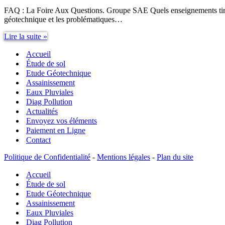
FAQ : La Foire Aux Questions. Groupe SAE Quels enseignements tirer d
géotechnique et les problématiques…
Quels
Lire la suite »
enseignements
Accueil
tirer
d’une
Étude de sol
étude
Etude Géotechnique
de
Assainissement
sol
Eaux Pluviales
?
Diag Pollution
Actualités
Envoyez vos éléments
Paiement en Ligne
Contact
Politique de Confidentialité
-
Mentions légales
-
Plan du site
Accueil
Étude de sol
Etude Géotechnique
Assainissement
Eaux Pluviales
Diag Pollution